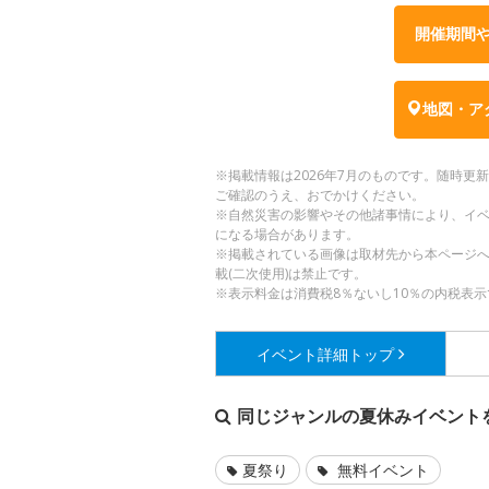
開催期間
地図・ア
※掲載情報は2026年7月のものです。随時
ご確認のうえ、おでかけください。
※自然災害の影響やその他諸事情により、イ
になる場合があります。
※掲載されている画像は取材先から本ページ
載(二次使用)は禁止です。
※表示料金は消費税8％ないし10％の内税表示
イベント詳細
トップ
同じジャンルの夏休みイベント
夏祭り
無料イベント