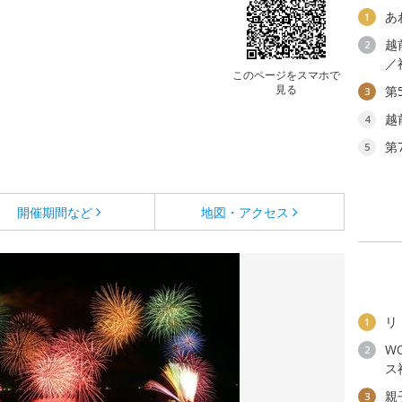
あ
1
越
2
／
このページをスマホで
見る
第
3
越
4
第
5
開催期間など
地図・アクセス
リ
1
W
2
ス
親
3