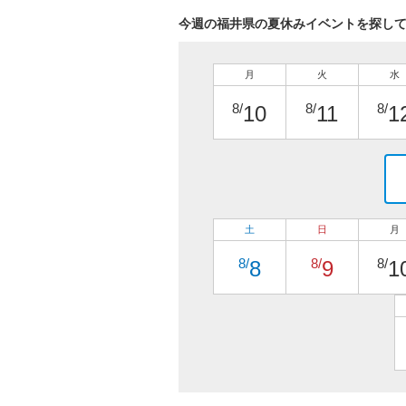
今週の福井県の夏休みイベントを探し
月
火
水
8/
8/
8/
10
11
1
土
日
月
8/
8/
8/
8
9
1