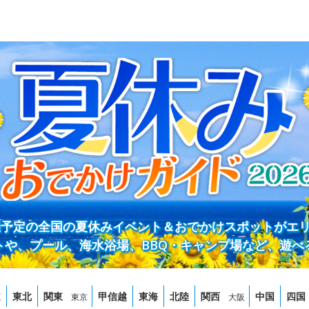
開催予定の全国の夏休みイベント＆おでかけスポットがエ
トや、プール、海水浴場、BBQ・キャンプ場など、遊べ
道
東北
関東
甲信越
東海
北陸
関西
中国
四国
東京
大阪