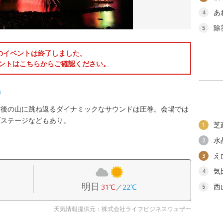
あ
4
除
5
のイベントは終了しました。
ントはこちらからご確認ください。
詩
背後の山に跳ね返るダイナミックなサウンドは圧巻。会場では
ブステージなどもあり。
芝
1
水
2
え
3
気
4
明日
西
31℃
／
22℃
5
天気情報提供元：株式会社ライフビジネスウェザー