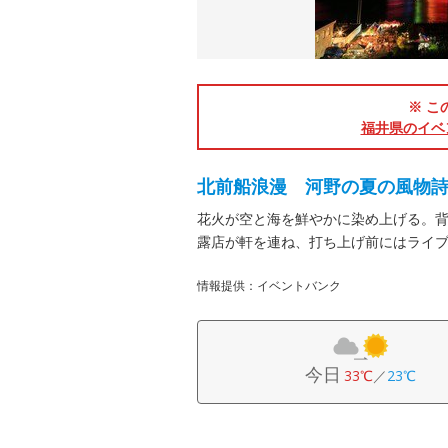
※ こ
福井県のイベ
北前船浪漫 河野の夏の風物
花火が空と海を鮮やかに染め上げる。
露店が軒を連ね、打ち上げ前にはライ
情報提供：イベントバンク
今日
33℃
／
23℃