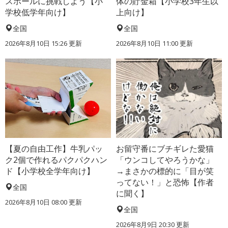
スボールに挑戦しよう【小
体の貯金箱【小学校3年生以
学校低学年向け】
上向け】
全国
全国
2026年8月10日 15:26
更新
2026年8月10日 11:00
更新
【夏の自由工作】牛乳パッ
お留守番にブチギレた愛猫
ク2個で作れるパクパクハン
「ウンコしてやろうかな」
ド【小学校全学年向け】
→まさかの標的に「目が笑
ってない！」と恐怖【作者
全国
に聞く】
2026年8月10日 08:00
更新
全国
2026年8月9日 20:30
更新