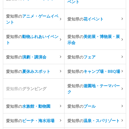
ベント
愛知県の
アニメ・ゲームイベ
愛知県の
花イベント
ント
愛知県の
動物ふれあいイベン
愛知県の
美術展・博物展・展
ト
示会
愛知県の
演劇・講演会
愛知県の
フェア
愛知県の
夏休みスポット
愛知県の
キャンプ場・BBQ場
愛知県の
遊園地・テーマパー
愛知県の
グランピング
ク
愛知県の
水族館・動物園
愛知県の
プール
愛知県の
ビーチ・海水浴場
愛知県の
温泉・スパリゾート