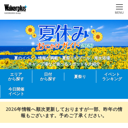
MENU
夏のイベント情報が満載！夏祭りやプール、海水浴場、
キャンプ場など遊べるスポットを大紹介
エリア
日付
イベント
夏祭り
から探す
から探す
ランキング
今日開催
イベント
2026年情報へ順次更新しておりますが一部、昨年の情
報もございます。予めご了承ください。