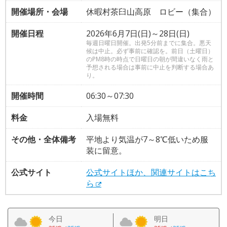
開催場所・会場
休暇村茶臼山高原 ロビー（集合）
開催日程
2026年6月7日(日)～28日(日)
毎週日曜日開催。出発5分前までに集合。悪天
候は中止。必ず事前に確認を。前日（土曜日）
のPM8時の時点で日曜日の朝が間違いなく雨と
予想される場合は事前に中止を判断する場合あ
り。
開催時間
06:30～07:30
料金
入場無料
その他・全体備考
平地より気温が7～8℃低いため服
装に留意。
公式サイト
公式サイトほか、関連サイトはこち
ら
今日
明日