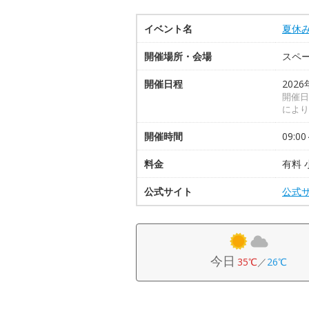
イベント名
夏休
開催場所・会場
スペ
開催日程
2026
開催日
により
開催時間
09:00
料金
有料 
公式サイト
公式
今日
35℃
／
26℃