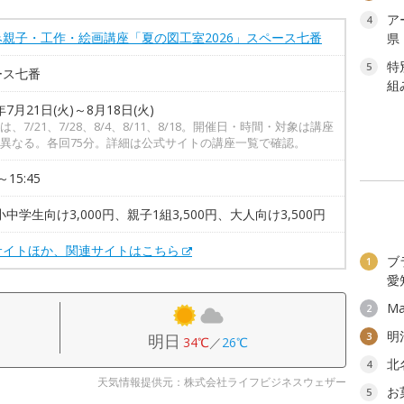
ア
4
み親子・工作・絵画講座「夏の図工室2026」スペース七番
県
特
5
ース七番
組
年7月21日(火)～8月18日(火)
は、7/21、7/28、8/4、8/11、8/18。開催日・時間・対象は講座
異なる。各回75分。詳細は公式サイトの講座一覧で確認。
～15:45
小中学生向け3,000円、親子1組3,500円、大人向け3,500円
サイトほか、関連サイトはこちら
ブ
1
愛
Ma
2
明
3
明日
34℃
／
26℃
北
4
天気情報提供元：株式会社ライフビジネスウェザー
お
5