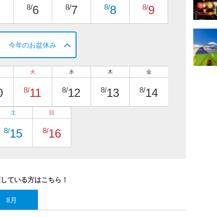
8/
8/
8/
8/
6
7
8
9
今年のお盆休み
火
水
木
金
8/
8/
8/
8/
0
11
12
13
14
土
日
8/
8/
15
16
探している方はこちら！
8月