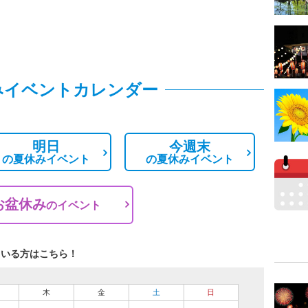
みイベントカレンダー
明日
今週末
の
夏休みイベント
の
夏休みイベント
お盆休み
の
イベント
ている方はこちら！
木
金
土
日