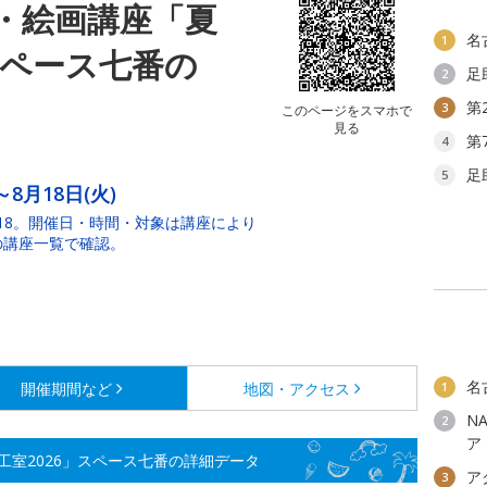
・絵画講座「夏
名
1
スペース七番の
足
2
第
3
このページをスマホで
見る
第
4
足
5
～8月18日(火)
1、8/18。開催日・時間・対象は講座により
の講座一覧で確認。
名
開催期間など
地図・アクセス
1
N
2
ア
室2026」スペース七番の詳細データ
ア
3