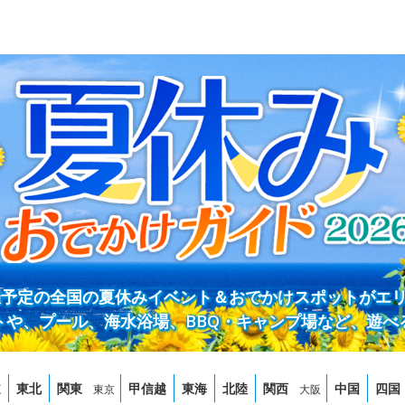
開催予定の全国の夏休みイベント＆おでかけスポットがエ
トや、プール、海水浴場、BBQ・キャンプ場など、遊べ
道
東北
関東
甲信越
東海
北陸
関西
中国
四国
東京
大阪