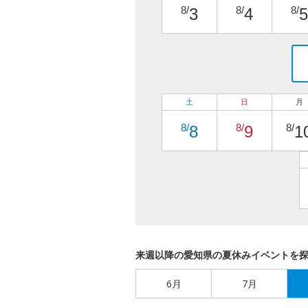
8/
8/
8/
3
4
5
土
日
月
8/
8/
8/
8
9
1
来週以降の愛知県の夏休みイベントを
6月
7月