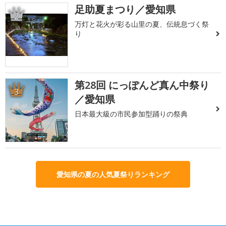
足助夏まつり／愛知県
2
万灯と花火が彩る山里の夏、伝統息づく祭
り
第28回 にっぽんど真ん中祭り
3
／愛知県
日本最大級の市民参加型踊りの祭典
愛知県の夏の人気夏祭りランキング