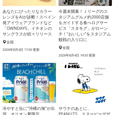
あなたにぴったりなカラー
今週末開幕！Ｊリーグのス
レンズをAIが診断！スペイン
タジアムグルメ約2000店舗
発アイウェアブランドなど
をガイドする食べログサー
「OWNDAYS」イチオシの
ビス「スタモグ」がローン
サングラスが続々リリース
チ！“おいしい”をスタジアム
観戦の入り口に
全国
全国
2026年8月4日 17:00
更新
2026年8月4日 14:50
更新
冷やすと缶に“沖縄の海”が出
サウナのあとに、
現、オリオン夏限定
PEANUTS。スヌーピーデザ