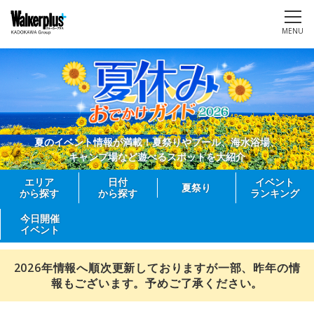
MENU
夏のイベント情報が満載！夏祭りやプール、海水浴場、
キャンプ場など遊べるスポットを大紹介
エリア
日付
イベント
夏祭り
から探す
から探す
ランキング
今日開催
イベント
2026年情報へ順次更新しておりますが一部、昨年の情
報もございます。予めご了承ください。