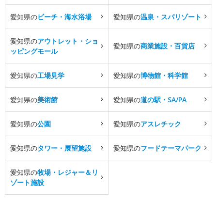
愛知県の
ビーチ・海水浴場
愛知県の
温泉・スパリゾート
愛知県の
アウトレット・ショ
愛知県の
商業施設・百貨店
ッピングモール
愛知県の
工場見学
愛知県の
博物館・科学館
愛知県の
美術館
愛知県の
道の駅・SA/PA
愛知県の
公園
愛知県の
アスレチック
愛知県の
タワー・展望施設
愛知県の
フードテーマパーク
愛知県の
牧場・レジャー＆リ
ゾート施設