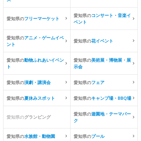
愛知県の
コンサート・音楽イ
愛知県の
フリーマーケット
ベント
愛知県の
アニメ・ゲームイベ
愛知県の
花イベント
ント
愛知県の
動物ふれあいイベン
愛知県の
美術展・博物展・展
ト
示会
愛知県の
演劇・講演会
愛知県の
フェア
愛知県の
夏休みスポット
愛知県の
キャンプ場・BBQ場
愛知県の
遊園地・テーマパー
愛知県の
グランピング
ク
愛知県の
水族館・動物園
愛知県の
プール