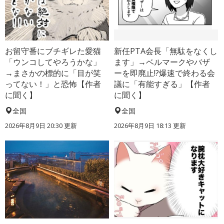
お留守番にブチギレた愛猫
新任PTA会長「無駄をなくし
「ウンコしてやろうかな」
ます」→ベルマークやバザ
→まさかの標的に「目が笑
ーを即廃止!?爆速で終わる会
ってない！」と恐怖【作者
議に「有能すぎる」【作者
に聞く】
に聞く】
全国
全国
2026年8月9日 20:30
更新
2026年8月9日 18:13
更新