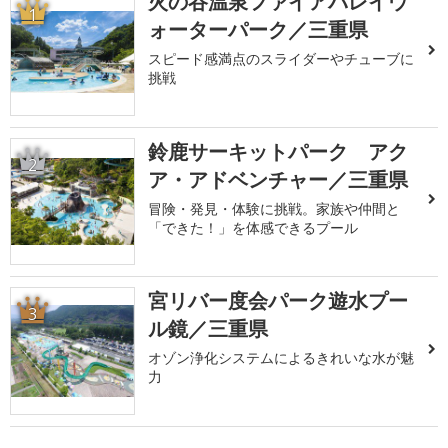
火の谷温泉ファイアバレイウ
1
ォーターパーク／三重県
スピード感満点のスライダーやチューブに
挑戦
鈴鹿サーキットパーク アク
2
ア・アドベンチャー／三重県
冒険・発見・体験に挑戦。家族や仲間と
「できた！」を体感できるプール
宮リバー度会パーク遊水プー
3
ル鏡／三重県
オゾン浄化システムによるきれいな水が魅
力