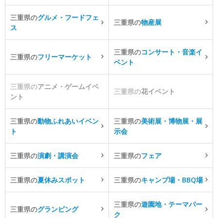
三重県の
グルメ・フードフェ
三重県の
物産展
ス
三重県の
コンサート・音楽イ
三重県の
フリーマーケット
ベント
三重県の
アニメ・ゲームイベ
三重県の
花イベント
ント
三重県の
動物ふれあいイベン
三重県の
美術展・博物展・展
ト
示会
三重県の
演劇・講演会
三重県の
フェア
三重県の
夏休みスポット
三重県の
キャンプ場・BBQ場
三重県の
遊園地・テーマパー
三重県の
グランピング
ク