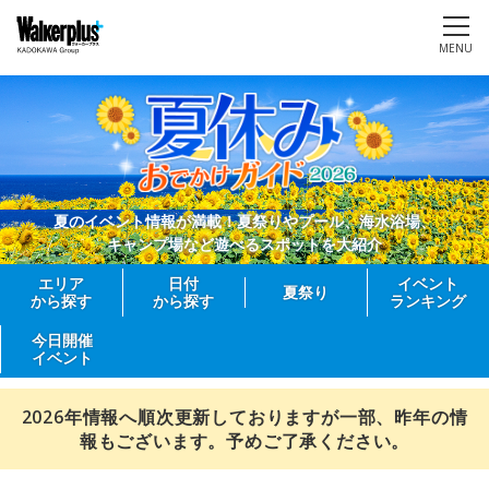
MENU
夏のイベント情報が満載！夏祭りやプール、海水浴場、
キャンプ場など遊べるスポットを大紹介
エリア
日付
イベント
夏祭り
から探す
から探す
ランキング
今日開催
イベント
2026年情報へ順次更新しておりますが一部、昨年の情
報もございます。予めご了承ください。