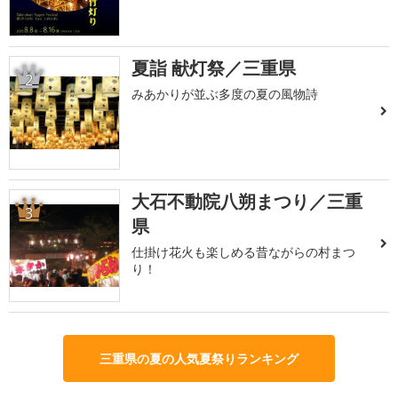
夏詣 献灯祭／三重県
2
みあかりが並ぶ多度の夏の風物詩
大石不動院八朔まつり／三重
3
県
仕掛け花火も楽しめる昔ながらの村まつ
り！
三重県の夏の人気夏祭りランキング