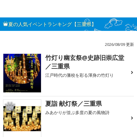
夏の人気イベントランキング【三重県】
2026/08/09 更新
竹灯り幽玄祭@史跡旧崇広堂
1
／三重県
江戸時代の藩校を彩る渾身の竹灯り
夏詣 献灯祭／三重県
2
みあかりが並ぶ多度の夏の風物詩