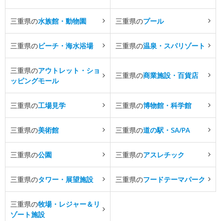
三重県の
水族館・動物園
三重県の
プール
三重県の
ビーチ・海水浴場
三重県の
温泉・スパリゾート
三重県の
アウトレット・ショ
三重県の
商業施設・百貨店
ッピングモール
三重県の
工場見学
三重県の
博物館・科学館
三重県の
美術館
三重県の
道の駅・SA/PA
三重県の
公園
三重県の
アスレチック
三重県の
タワー・展望施設
三重県の
フードテーマパーク
三重県の
牧場・レジャー＆リ
ゾート施設