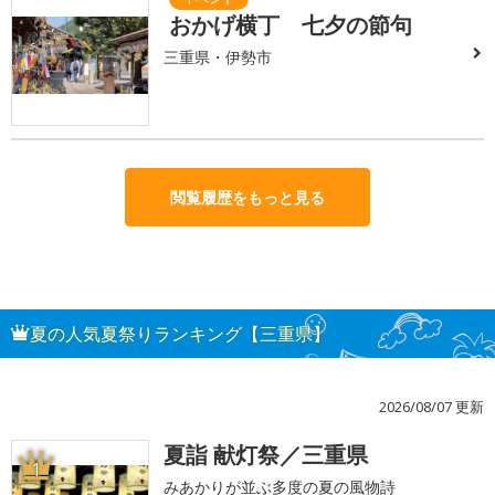
おかげ横丁 七夕の節句
三重県・伊勢市
閲覧履歴をもっと見る
夏の人気夏祭りランキング【三重県】
2026/08/07 更新
夏詣 献灯祭／三重県
1
みあかりが並ぶ多度の夏の風物詩