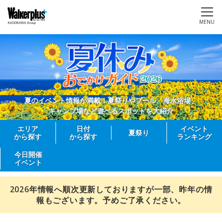
MENU
夏のイベント情報が満載！夏祭りやプール、海水浴場、
キャンプ場など遊べるスポットを大紹介
エリア
日付
イベント
夏祭り
から探す
から探す
ランキング
今日開催
イベント
2026年情報へ順次更新しておりますが一部、昨年の情
報もございます。予めご了承ください。