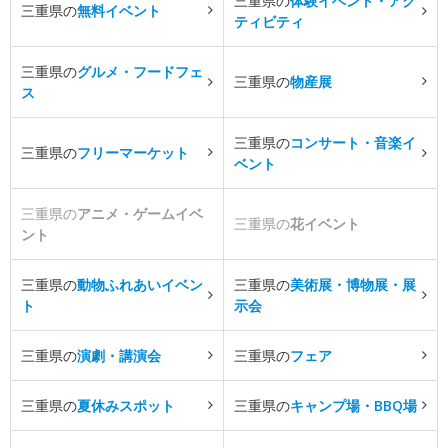
三重県の
体験イベント・アク
三重県の
無料イベント
ティビティ
三重県の
グルメ・フードフェ
三重県の
物産展
ス
三重県の
コンサート・音楽イ
三重県の
フリーマーケット
ベント
三重県の
アニメ・ゲームイベ
三重県の
花イベント
ント
三重県の
動物ふれあいイベン
三重県の
美術展・博物展・展
ト
示会
三重県の
演劇・講演会
三重県の
フェア
三重県の
夏休みスポット
三重県の
キャンプ場・BBQ場