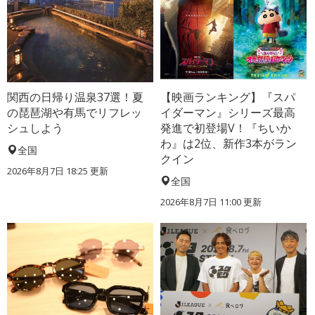
関西の日帰り温泉37選！夏
【映画ランキング】『スパ
の琵琶湖や有馬でリフレッ
イダーマン』シリーズ最高
シュしよう
発進で初登場V！『ちいか
わ』は2位、新作3本がラン
全国
クイン
2026年8月7日 18:25
更新
全国
2026年8月7日 11:00
更新