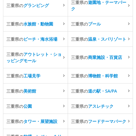
三重県の
遊園地・テーマパー
三重県の
グランピング
ク
三重県の
水族館・動物園
三重県の
プール
三重県の
ビーチ・海水浴場
三重県の
温泉・スパリゾート
三重県の
アウトレット・ショ
三重県の
商業施設・百貨店
ッピングモール
三重県の
工場見学
三重県の
博物館・科学館
三重県の
美術館
三重県の
道の駅・SA/PA
三重県の
公園
三重県の
アスレチック
三重県の
タワー・展望施設
三重県の
フードテーマパーク