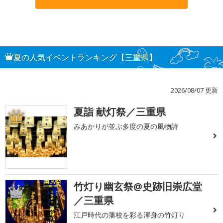
夏の人気イベントランキング【三重県】
2026/08/07 更新
夏詣 献灯祭／三重県
1
みあかりが並ぶ多度の夏の風物詩
竹灯り幽玄祭@史跡旧崇広堂
2
／三重県
江戸時代の藩校を彩る渾身の竹灯り