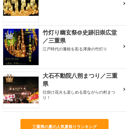
竹灯り幽玄祭@史跡旧崇広堂
2
／三重県
江戸時代の藩校を彩る渾身の竹灯り
大石不動院八朔まつり／三重
3
県
仕掛け花火も楽しめる昔ながらの村まつ
り！
三重県の夏の人気夏祭りランキング