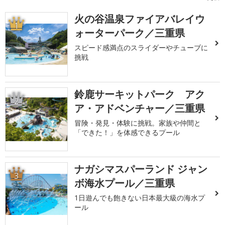
火の谷温泉ファイアバレイウ
1
ォーターパーク／三重県
スピード感満点のスライダーやチューブに
挑戦
鈴鹿サーキットパーク アク
2
ア・アドベンチャー／三重県
冒険・発見・体験に挑戦。家族や仲間と
「できた！」を体感できるプール
ナガシマスパーランド ジャン
3
ボ海水プール／三重県
1日遊んでも飽きない日本最大級の海水プ
ール