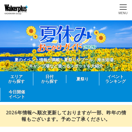
MENU
夏のイベント情報が満載！夏祭りやプール、海水浴場、
キャンプ場など遊べるスポットを大紹介
エリア
日付
イベント
夏祭り
から探す
から探す
ランキング
今日開催
イベント
2026年情報へ順次更新しておりますが一部、昨年の情
報もございます。予めご了承ください。