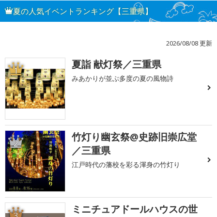
夏の人気イベントランキング【三重県】
2026/08/08 更新
夏詣 献灯祭／三重県
1
みあかりが並ぶ多度の夏の風物詩
竹灯り幽玄祭@史跡旧崇広堂
2
／三重県
江戸時代の藩校を彩る渾身の竹灯り
ミニチュアドールハウスの世
3