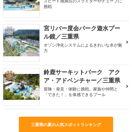
スピード感満点のスライダーやチューブに
挑戦
宮リバー度会パーク遊水プー
2
ル鏡／三重県
オゾン浄化システムによるきれいな水が魅
力
鈴鹿サーキットパーク アク
3
ア・アドベンチャー／三重県
冒険・発見・体験に挑戦。家族や仲間と
「できた！」を体感できるプール
三重県の夏の人気スポットランキング