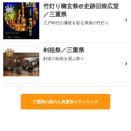
竹灯り幽玄祭@史跡旧崇広堂
2
／三重県
江戸時代の藩校を彩る渾身の竹灯り
剣祖祭／三重県
3
剣道の始祖を偲ぶ祭り
三重県の夏の人気夏祭りランキング