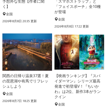
予想外な生態【作者に聞
「スマホストラップ」と
く】
「フェイスポーチ」全10種
が登場
全国
全国
2026年8月8日 20:35
更新
2026年8月8日 17:22
更新
関西の日帰り温泉37選！夏
【映画ランキング】『スパ
の琵琶湖や有馬でリフレッ
イダーマン』シリーズ最高
シュしよう
発進で初登場V！『ちいか
わ』は2位、新作3本がラン
全国
クイン
2026年8月7日 18:25
更新
全国