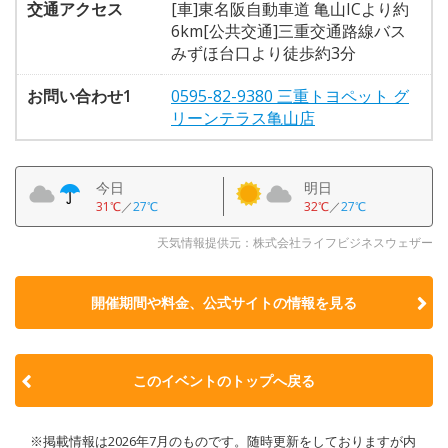
交通アクセス
[車]東名阪自動車道 亀山ICより約
6km[公共交通]三重交通路線バス
みずほ台口より徒歩約3分
お問い合わせ1
0595-82-9380 三重トヨペット グ
リーンテラス亀山店
今日
明日
31℃
／
27℃
32℃
／
27℃
天気情報提供元：株式会社ライフビジネスウェザー
開催期間や料金、公式サイトの
情報を見る
このイベントのトップへ戻る
※掲載情報は2026年7月のものです。随時更新をしておりますが内