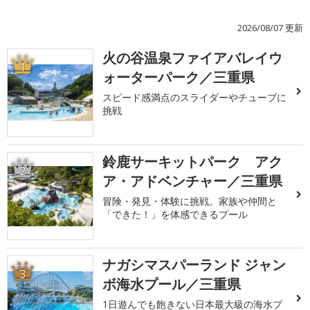
2026/08/07 更新
火の谷温泉ファイアバレイウ
1
ォーターパーク／三重県
スピード感満点のスライダーやチューブに
挑戦
鈴鹿サーキットパーク アク
2
ア・アドベンチャー／三重県
冒険・発見・体験に挑戦。家族や仲間と
「できた！」を体感できるプール
ナガシマスパーランド ジャン
3
ボ海水プール／三重県
1日遊んでも飽きない日本最大級の海水プ