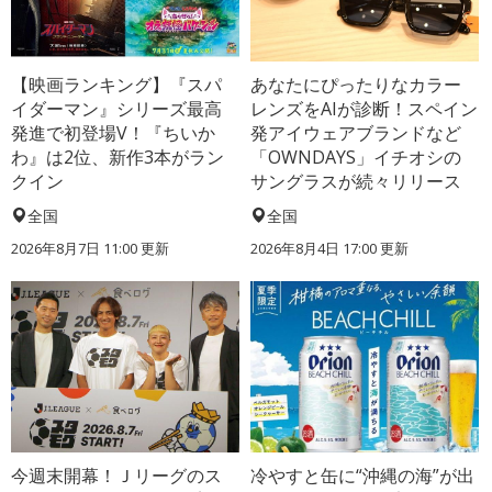
【映画ランキング】『スパ
あなたにぴったりなカラー
イダーマン』シリーズ最高
レンズをAIが診断！スペイン
発進で初登場V！『ちいか
発アイウェアブランドなど
わ』は2位、新作3本がラン
「OWNDAYS」イチオシの
クイン
サングラスが続々リリース
全国
全国
2026年8月7日 11:00
更新
2026年8月4日 17:00
更新
今週末開幕！Ｊリーグのス
冷やすと缶に“沖縄の海”が出