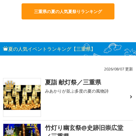
三重県の夏の人気夏祭りランキング
夏の人気イベントランキング【三重県】
2026/08/07 更新
夏詣 献灯祭／三重県
1
みあかりが並ぶ多度の夏の風物詩
竹灯り幽玄祭@史跡旧崇広堂
2