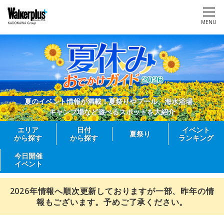
MENU
夏のイベント情報が満載！夏祭りやプール、海水浴場、
キャンプ場など遊べるスポットを大紹介
エリア
日付
イベント
夏祭り
から探す
から探す
ランキング
今日開催
イベント
2026年情報へ順次更新しておりますが一部、昨年の情
報もございます。予めご了承ください。