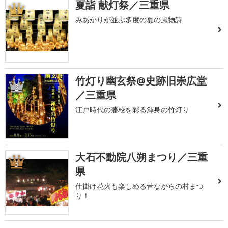
夏詣 献灯祭／三重県
1
みあかりが並ぶ多度の夏の風物詩
竹灯り幽玄祭@史跡旧崇広堂
2
／三重県
江戸時代の藩校を彩る渾身の竹灯り
大石不動院八朔まつり／三重
3
県
仕掛け花火も楽しめる昔ながらの村まつ
り！