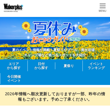
MENU
夏のイベント情報が満載！夏祭りやプール、海水浴場、
キャンプ場など遊べるスポットを大紹介
エリア
日付
イベント
夏祭り
から探す
から探す
ランキング
今日開催
イベント
2026年情報へ順次更新しておりますが一部、昨年の情
報もございます。予めご了承ください。