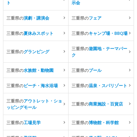
ト
示会
三重県の
演劇・講演会
三重県の
フェア
三重県の
夏休みスポット
三重県の
キャンプ場・BBQ場
三重県の
遊園地・テーマパー
三重県の
グランピング
ク
三重県の
水族館・動物園
三重県の
プール
三重県の
ビーチ・海水浴場
三重県の
温泉・スパリゾート
三重県の
アウトレット・ショ
三重県の
商業施設・百貨店
ッピングモール
三重県の
工場見学
三重県の
博物館・科学館