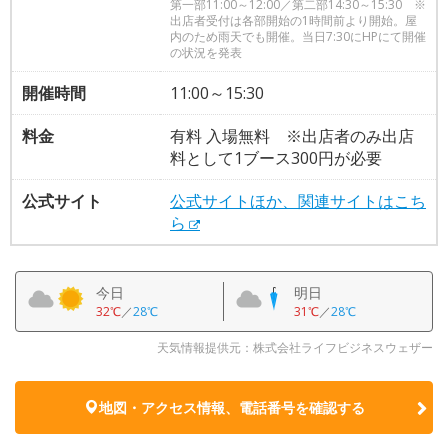
第一部11:00～12:00／第二部14:30～15:30 ※
出店者受付は各部開始の1時間前より開始。屋
内のため雨天でも開催。当日7:30にHPにて開催
の状況を発表
開催時間
11:00～15:30
料金
有料 入場無料 ※出店者のみ出店
料として1ブース300円が必要
公式サイト
公式サイトほか、関連サイトはこち
ら
今日
明日
32℃
／
28℃
31℃
／
28℃
天気情報提供元：株式会社ライフビジネスウェザー
地図・アクセス情報、電話番号を確認する