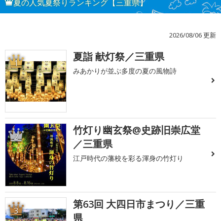
夏の人気夏祭りランキング【三重県】
2026/08/06 更新
夏詣 献灯祭／三重県
1
みあかりが並ぶ多度の夏の風物詩
竹灯り幽玄祭@史跡旧崇広堂
2
／三重県
江戸時代の藩校を彩る渾身の竹灯り
第63回 大四日市まつり／三重
3
県