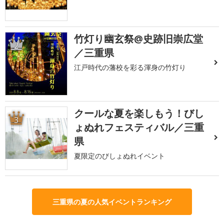
竹灯り幽玄祭@史跡旧崇広堂
2
／三重県
江戸時代の藩校を彩る渾身の竹灯り
クールな夏を楽しもう！びし
3
ょぬれフェスティバル／三重
県
夏限定のびしょぬれイベント
三重県の夏の人気イベントランキング