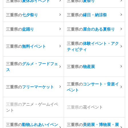
三重県の
夏休みイベント
三重県の
夏祭り
三重県の
七夕祭り
三重県の
縁日・納涼祭
三重県の
盆踊り
三重県の
屋台のある夏祭り
三重県の
体験イベント・アク
三重県の
無料イベント
ティビティ
三重県の
グルメ・フードフェ
三重県の
物産展
ス
三重県の
コンサート・音楽イ
三重県の
フリーマーケット
ベント
三重県の
アニメ・ゲームイベ
三重県の
花イベント
ント
三重県の
動物ふれあいイベン
三重県の
美術展・博物展・展