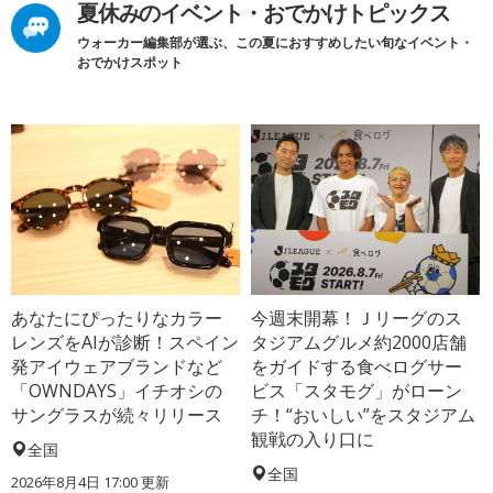
夏休みのイベント・おでかけトピックス
ウォーカー編集部が選ぶ、この夏におすすめしたい旬なイベント・
おでかけスポット
あなたにぴったりなカラー
今週末開幕！Ｊリーグのス
レンズをAIが診断！スペイン
タジアムグルメ約2000店舗
発アイウェアブランドなど
をガイドする食べログサー
「OWNDAYS」イチオシの
ビス「スタモグ」がローン
サングラスが続々リリース
チ！“おいしい”をスタジアム
観戦の入り口に
全国
全国
2026年8月4日 17:00
更新