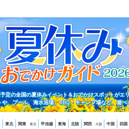
開催予定の全国の夏休みイベント＆おでかけスポットがエ
トや、プール、海水浴場、BBQ・キャンプ場など、遊べ
道
東北
関東
甲信越
東海
北陸
関西
中国
四国
東京
大阪