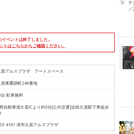
ナ
5
／
のイベントは終了しました。
ントはこちらからご確認ください。
久居アルスプラザ アートスペース
居東鷹跡町246番地
78台 駐車無料
伊勢自動車道久居ICより約5分[公共交通]近鉄久居駅下車徒歩
分
-253-4161 津市久居アルスプラザ