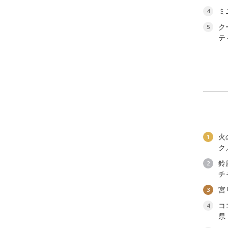
ミ
4
ク
5
テ
火
1
ク
鈴
2
チ
宮
3
コ
4
県