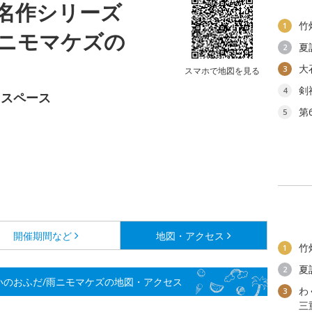
ぐ名作シリーズ
竹
1
雨ニモマケズの
夏
2
大
3
スマホで地図を見る
剣
4
トスペース
第
5
開催期間など
地図・アクセス
竹
1
夏
2
いのおふだ/雨ニモマケズの地図・アクセス
わ
3
三