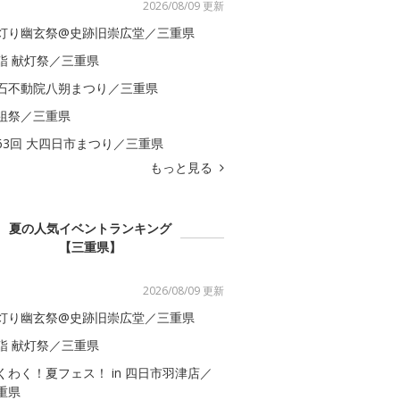
2026/08/09 更新
灯り幽玄祭@史跡旧崇広堂／三重県
詣 献灯祭／三重県
石不動院八朔まつり／三重県
祖祭／三重県
63回 大四日市まつり／三重県
もっと見る
夏の人気イベントランキング
【三重県】
2026/08/09 更新
灯り幽玄祭@史跡旧崇広堂／三重県
詣 献灯祭／三重県
くわく！夏フェス！ in 四日市羽津店／
重県