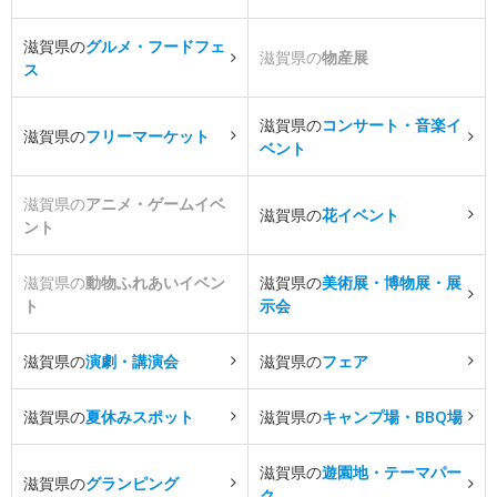
滋賀県の
グルメ・フードフェ
滋賀県の
物産展
ス
滋賀県の
コンサート・音楽イ
滋賀県の
フリーマーケット
ベント
滋賀県の
アニメ・ゲームイベ
滋賀県の
花イベント
ント
滋賀県の
動物ふれあいイベン
滋賀県の
美術展・博物展・展
ト
示会
滋賀県の
演劇・講演会
滋賀県の
フェア
滋賀県の
夏休みスポット
滋賀県の
キャンプ場・BBQ場
滋賀県の
遊園地・テーマパー
滋賀県の
グランピング
ク