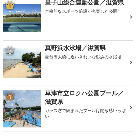
皇子山総合運動公園／滋賀県
1
本格的なスポーツ施設が充実した公園
真野浜水泳場／滋賀県
2
琵琶湖大橋に近いきれいな砂浜の水浴場
草津市立ロクハ公園プール／
3
滋賀県
ガラス窓で囲まれたプールは開放感いっぱ
い