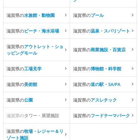
滋賀県の
水族館・動物園
滋賀県の
プール
滋賀県の
ビーチ・海水浴場
滋賀県の
温泉・スパリゾート
滋賀県の
アウトレット・ショ
滋賀県の
商業施設・百貨店
ッピングモール
滋賀県の
工場見学
滋賀県の
博物館・科学館
滋賀県の
美術館
滋賀県の
道の駅・SA/PA
滋賀県の
公園
滋賀県の
アスレチック
滋賀県の
タワー・展望施設
滋賀県の
フードテーマパーク
滋賀県の
牧場・レジャー＆リ
ゾート施設