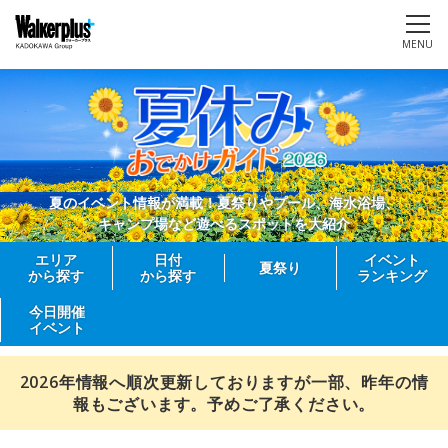
MENU
夏のイベント情報が満載！夏祭りやプール、海水浴場、
キャンプ場など遊べるスポットを大紹介
エリア
日付
イベント
夏祭り
から探す
から探す
ランキング
今日開催
イベント
2026年情報へ順次更新しておりますが一部、昨年の情
報もございます。予めご了承ください。