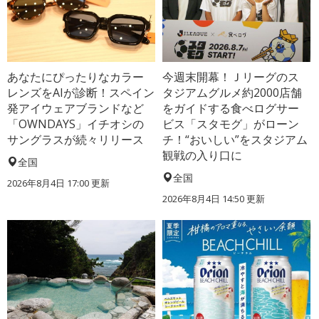
あなたにぴったりなカラー
今週末開幕！Ｊリーグのス
レンズをAIが診断！スペイン
タジアムグルメ約2000店舗
発アイウェアブランドなど
をガイドする食べログサー
「OWNDAYS」イチオシの
ビス「スタモグ」がローン
サングラスが続々リリース
チ！“おいしい”をスタジアム
観戦の入り口に
全国
全国
2026年8月4日 17:00
更新
2026年8月4日 14:50
更新