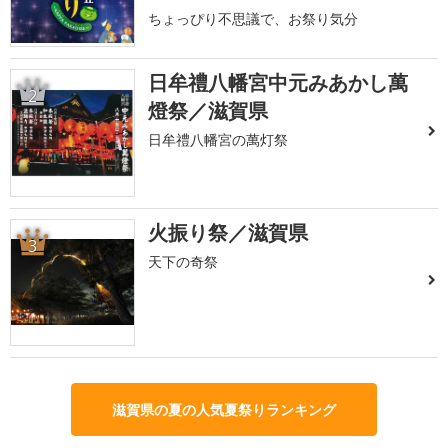
ちょっぴり不思議で、お祭り気分
日牟禮八幡宮中元みあかし萬
2
燈祭／滋賀県
日牟禮八幡宮の萬灯祭
火振り祭／滋賀県
3
天下の奇祭
滋賀県の夏の人気夏祭りランキング