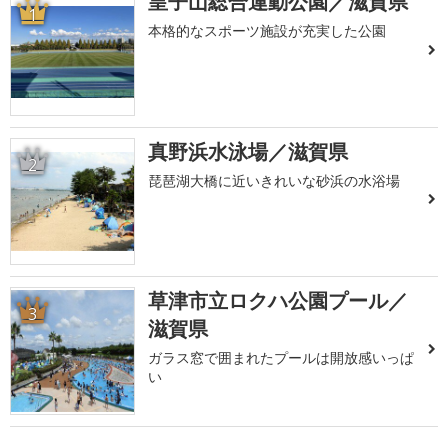
皇子山総合運動公園／滋賀県
1
本格的なスポーツ施設が充実した公園
真野浜水泳場／滋賀県
2
琵琶湖大橋に近いきれいな砂浜の水浴場
草津市立ロクハ公園プール／
3
滋賀県
ガラス窓で囲まれたプールは開放感いっぱ
い