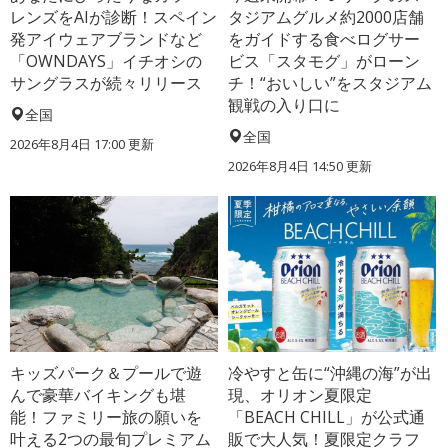
レンズをAIが診断！スペイン
タジアムグルメ約2000店舗
発アイウェアブランドなど
をガイドする食べログサー
「OWNDAYS」イチオシの
ビス「スタモグ」がローン
サングラスが続々リリース
チ！“おいしい”をスタジアム
観戦の入り口に
全国
全国
2026年8月4日 17:00
更新
2026年8月4日 14:50
更新
キッズパーク＆プールで遊
冷やすと缶に“沖縄の海”が出
んで豪華バイキングも堪
現、オリオン夏限定
能！ファミリー旅の願いを
「BEACH CHILL」が公式通
叶える2つの最旬プレミアム
販で大人気！夏限定クラフ