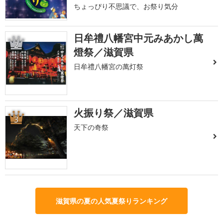
ちょっぴり不思議で、お祭り気分
日牟禮八幡宮中元みあかし萬
2
燈祭／滋賀県
日牟禮八幡宮の萬灯祭
火振り祭／滋賀県
3
天下の奇祭
滋賀県の夏の人気夏祭りランキング