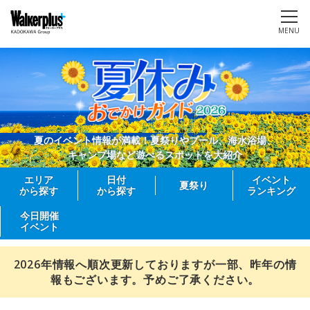
MENU
夏のイベント情報が満載！夏祭りやプール、海水浴場、
キャンプ場など遊べるスポットを大紹介
エリア
日付
イベント
夏祭り
から探す
から探す
ランキング
今日開催
イベント
2026年情報へ順次更新しておりますが一部、昨年の情
報もございます。予めご了承ください。