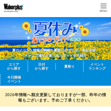
MENU
夏のイベント情報が満載！夏祭りやプール、海水浴場、
キャンプ場など遊べるスポットを大紹介
エリア
日付
イベント
夏祭り
から探す
から探す
ランキング
今日開催
イベント
2026年情報へ順次更新しておりますが一部、昨年の情
報もございます。予めご了承ください。