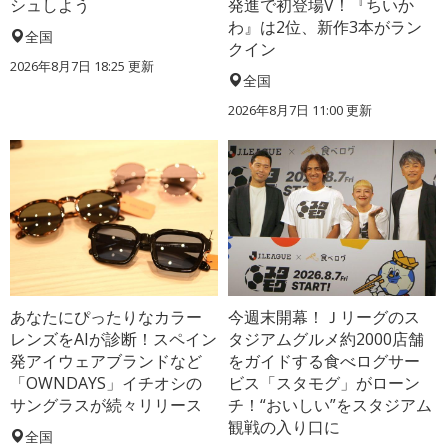
シュしよう
発進で初登場V！『ちいか
わ』は2位、新作3本がラン
全国
クイン
2026年8月7日 18:25
更新
全国
2026年8月7日 11:00
更新
あなたにぴったりなカラー
今週末開幕！Ｊリーグのス
レンズをAIが診断！スペイン
タジアムグルメ約2000店舗
発アイウェアブランドなど
をガイドする食べログサー
「OWNDAYS」イチオシの
ビス「スタモグ」がローン
サングラスが続々リリース
チ！“おいしい”をスタジアム
観戦の入り口に
全国