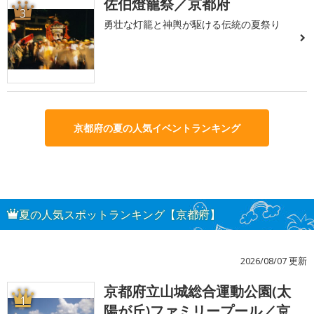
佐伯燈籠祭／京都府
3
勇壮な灯籠と神輿が駆ける伝統の夏祭り
京都府の夏の人気イベントランキング
夏の人気スポットランキング【京都府】
2026/08/07 更新
京都府立山城総合運動公園(太
1
陽が丘)ファミリープール／京