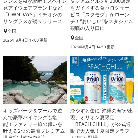
レンズをAIが診断！スペイン
タジアムグルメ約2000店舗
発アイウェアブランドなど
をガイドする食べログサー
「OWNDAYS」イチオシの
ビス「スタモグ」がローン
サングラスが続々リリース
チ！“おいしい”をスタジアム
観戦の入り口に
全国
全国
2026年8月4日 17:00
更新
2026年8月4日 14:50
更新
キッズパーク＆プールで遊
冷やすと缶に“沖縄の海”が出
んで豪華バイキングも堪
現、オリオン夏限定
能！ファミリー旅の願いを
「BEACH CHILL」が公式通
叶える2つの最旬プレミアム
販で大人気！夏限定クラフ
温泉宿【南紀白浜】
ト2種も登場