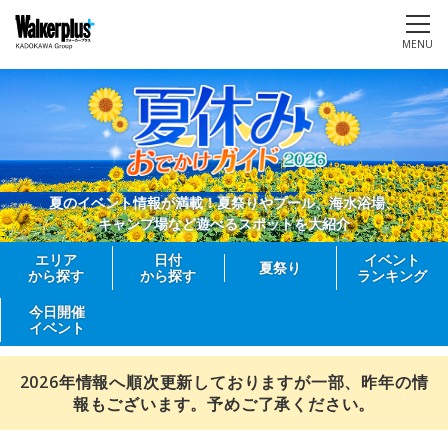
MENU
夏のイベント情報が満載！夏祭りやプール、海水浴場、
キャンプ場など遊べるスポットを大紹介
エリア
日付
イベント
夏祭り
から探す
から探す
ランキング
今日開催
イベント
2026年情報へ順次更新しておりますが一部、昨年の情
報もございます。予めご了承ください。