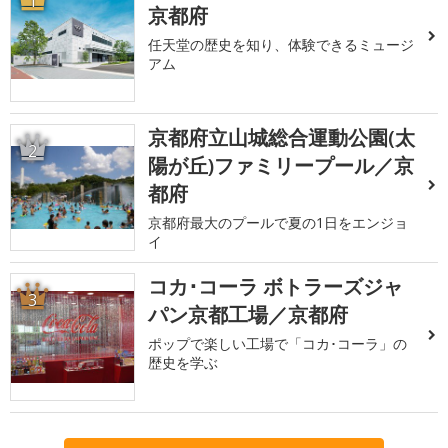
1
京都府
任天堂の歴史を知り、体験できるミュージ
アム
京都府立山城総合運動公園(太
2
陽が丘)ファミリープール／京
都府
京都府最大のプールで夏の1日をエンジョ
イ
コカ･コーラ ボトラーズジャ
3
パン京都工場／京都府
ポップで楽しい工場で「コカ･コーラ」の
歴史を学ぶ