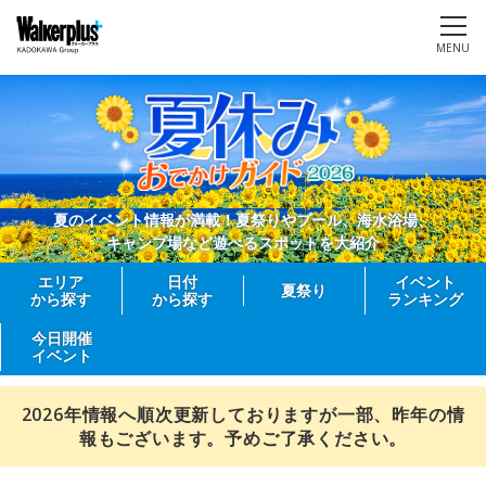
MENU
夏のイベント情報が満載！夏祭りやプール、海水浴場、
キャンプ場など遊べるスポットを大紹介
エリア
日付
イベント
夏祭り
から探す
から探す
ランキング
今日開催
イベント
2026年情報へ順次更新しておりますが一部、昨年の情
報もございます。予めご了承ください。