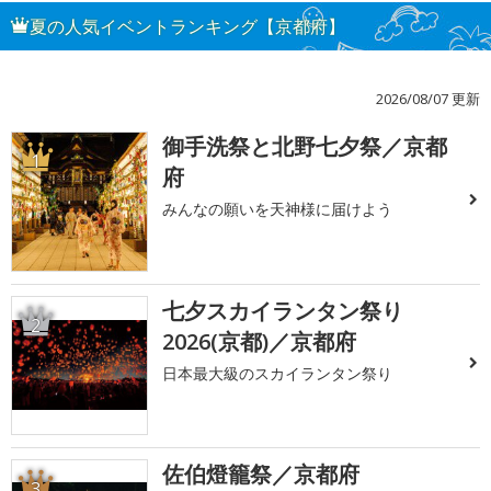
夏の人気イベントランキング【京都府】
2026/08/07 更新
御手洗祭と北野七夕祭／京都
1
府
みんなの願いを天神様に届けよう
七夕スカイランタン祭り
2
2026(京都)／京都府
日本最大級のスカイランタン祭り
佐伯燈籠祭／京都府
3