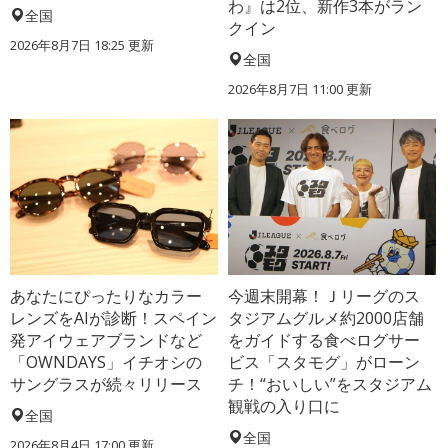
わ』は2位、新作3本がラン
全国
クイン
2026年8月7日 18:25
更新
全国
2026年8月7日 11:00
更新
あなたにぴったりなカラー
今週末開幕！Ｊリーグのス
レンズをAIが診断！スペイン
タジアムグルメ約2000店舗
発アイウェアブランドなど
をガイドする食べログサー
「OWNDAYS」イチオシの
ビス「スタモグ」がローン
サングラスが続々リリース
チ！“おいしい”をスタジアム
観戦の入り口に
全国
全国
2026年8月4日 17:00
更新