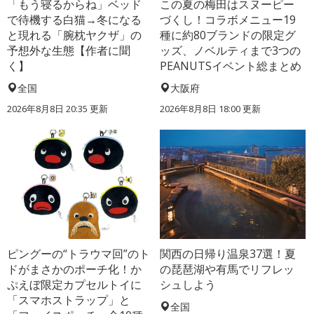
「もう寝るからね」ベッド
この夏の梅田はスヌーピー
で待機する白猫→冬になる
づくし！コラボメニュー19
と現れる「腕枕ヤクザ」の
種に約80ブランドの限定グ
予想外な生態【作者に聞
ッズ、ノベルティまで3つの
く】
PEANUTSイベント総まとめ
全国
大阪府
2026年8月8日 20:35
更新
2026年8月8日 18:00
更新
ピングーの“トラウマ回”のト
関西の日帰り温泉37選！夏
ドがまさかのポーチ化！か
の琵琶湖や有馬でリフレッ
ぷえぼ限定カプセルトイに
シュしよう
「スマホストラップ」と
全国