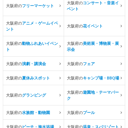
大阪府の
コンサート・音楽イ
大阪府の
フリーマーケット
ベント
大阪府の
アニメ・ゲームイベ
大阪府の
花イベント
ント
大阪府の
動物ふれあいイベン
大阪府の
美術展・博物展・展
ト
示会
大阪府の
演劇・講演会
大阪府の
フェア
大阪府の
夏休みスポット
大阪府の
キャンプ場・BBQ場
大阪府の
遊園地・テーマパー
大阪府の
グランピング
ク
大阪府の
水族館・動物園
大阪府の
プール
大阪府の
ビーチ・海水浴場
大阪府の
温泉・スパリゾート