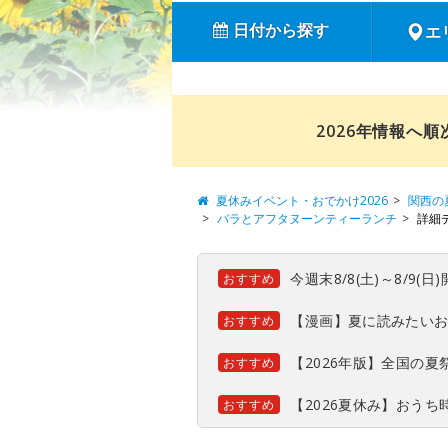
日付から探す
エ
2026年情報へ
夏休みイベント・おでかけ2026
関西の
バラとアフタヌーンティーランチ
詳細
今週末8/8(土)～8/9
おすすめ
【漫画】夏に読みたい
おすすめ
【2026年版】全国の
おすすめ
【2026夏休み】おう
おすすめ