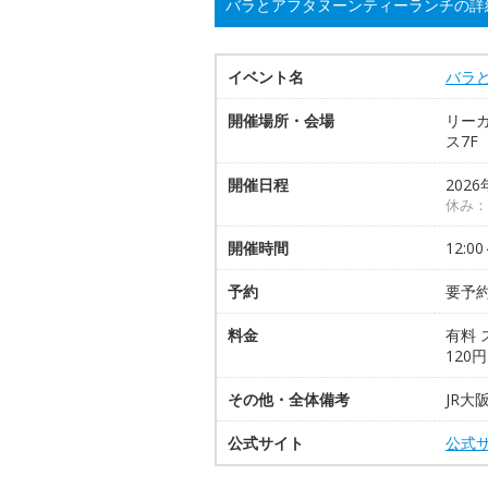
バラとアフタヌーンティーランチの詳
イベント名
バラ
開催場所・会場
リー
ス7F 
開催日程
2026
休み：
開催時間
12:0
予約
要予約
料金
有料 
120
その他・全体備考
JR大
公式サイト
公式