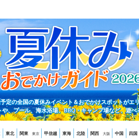
開催予定の全国の夏休みイベント＆おでかけスポットがエ
トや、プール、海水浴場、BBQ・キャンプ場など、遊べ
道
東北
関東
甲信越
東海
北陸
関西
中国
四国
東京
大阪