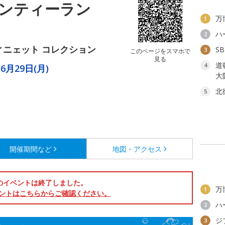
ンティーラン
万
1
ハ
2
ィニェット コレクション
S
3
このページをスマホで
見る
道
4
6月29日(月)
大
北
5
開催期間など
地図・アクセス
のイベントは終了しました。
万
1
ントはこちらからご確認ください。
ハ
2
ジ
3