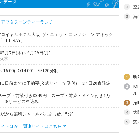
細データ
空
4
海
5
とアフタヌーンティーランチ
ガロイヤルホテル大阪 ヴィニェット コレクション アネック
「THE RAY」
年5月7日(木)～6月29日(月)
火水
0～16:00(LO14:00) ※120分制
明
1
 3日前までに予約要(公式サイトで受付) ※1日20食限定
M
2
ル
スープ・前菜付き8349円、スープ・前菜・メイン付き1万
円 ※サービス料込み
扇
3
大
4
阪駅から無料シャトルバスあり(約15分)
茨
5
サイトほか、関連サイトはこちら