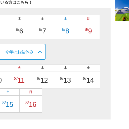
ている方はこちら！
木
金
土
日
8/
8/
8/
8/
6
7
8
9
今年のお盆休み
火
水
木
金
8/
8/
8/
8/
0
11
12
13
14
土
日
8/
8/
15
16