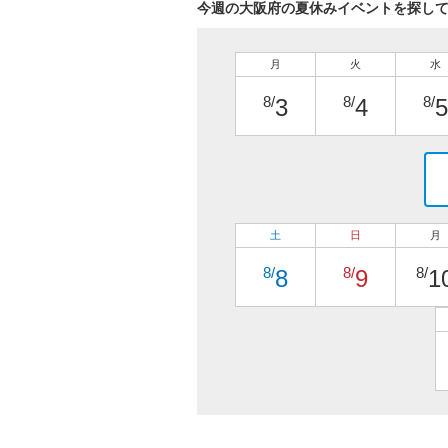
今週の大阪府の夏休みイベントを探し
月
火
水
8/
8/
8/
3
4
5
土
日
月
8/
8/
8/
8
9
1