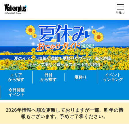
MENU
夏のイベント情報が満載！夏祭りやプール、海水浴場、
キャンプ場など遊べるスポットを大紹介
エリア
日付
イベント
夏祭り
から探す
から探す
ランキング
今日開催
イベント
2026年情報へ順次更新しておりますが一部、昨年の情
報もございます。予めご了承ください。