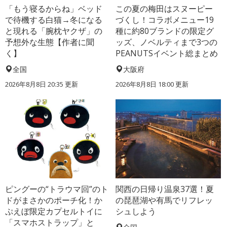
「もう寝るからね」ベッド
この夏の梅田はスヌーピー
で待機する白猫→冬になる
づくし！コラボメニュー19
と現れる「腕枕ヤクザ」の
種に約80ブランドの限定グ
予想外な生態【作者に聞
ッズ、ノベルティまで3つの
く】
PEANUTSイベント総まとめ
全国
大阪府
2026年8月8日 20:35
更新
2026年8月8日 18:00
更新
ピングーの“トラウマ回”のト
関西の日帰り温泉37選！夏
ドがまさかのポーチ化！か
の琵琶湖や有馬でリフレッ
ぷえぼ限定カプセルトイに
シュしよう
「スマホストラップ」と