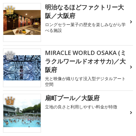
明治なるほどファクトリー大
1
阪／大阪府
ロングセラー菓子の歴史を楽しみながら学
べる施設
MIRACLE WORLD OSAKA (ミ
2
ラクルワールドオオサカ)／大
阪府
光と映像が織りなす没入型デジタルアート
空間
扇町プール／大阪府
3
立地の良さと利用しやすい料金が特徴