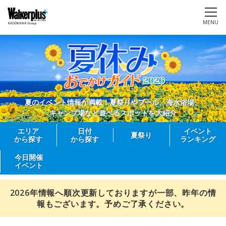
MENU
夏のイベント情報が満載！夏祭りやプール、海水浴場、
キャンプ場など遊べるスポットを大紹介
エリア
日付
イベント
夏祭り
から探す
から探す
ランキング
今日開催
イベント
2026年情報へ順次更新しておりますが一部、昨年の情
報もございます。予めご了承ください。