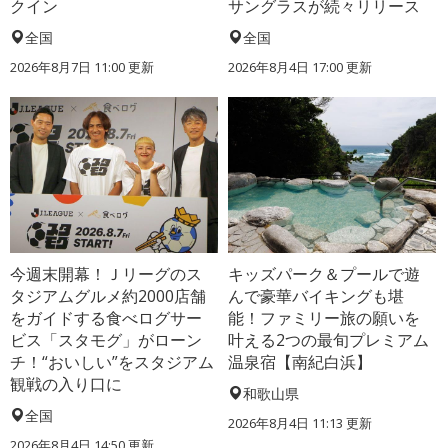
クイン
サングラスが続々リリース
全国
全国
2026年8月7日 11:00
更新
2026年8月4日 17:00
更新
今週末開幕！Ｊリーグのス
キッズパーク＆プールで遊
タジアムグルメ約2000店舗
んで豪華バイキングも堪
をガイドする食べログサー
能！ファミリー旅の願いを
ビス「スタモグ」がローン
叶える2つの最旬プレミアム
チ！“おいしい”をスタジアム
温泉宿【南紀白浜】
観戦の入り口に
和歌山県
全国
2026年8月4日 11:13
更新
2026年8月4日 14:50
更新