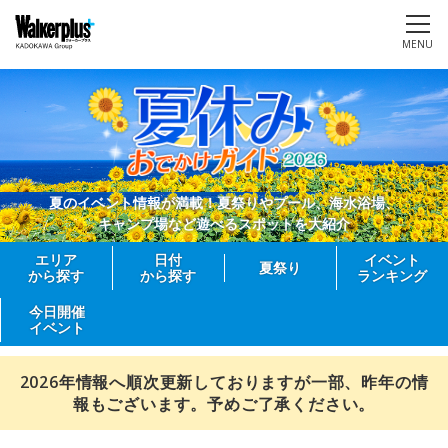
MENU
夏のイベント情報が満載！夏祭りやプール、海水浴場、
キャンプ場など遊べるスポットを大紹介
エリア
日付
イベント
夏祭り
から探す
から探す
ランキング
今日開催
イベント
2026年情報へ順次更新しておりますが一部、昨年の情
報もございます。予めご了承ください。