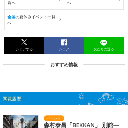
覧へ
へ
全国
の夏休みイベント一覧
へ
シェアする
シェア
友だちに送る
おすすめ情報
閲覧履歴
森村泰昌「BEKKAN」 別館―