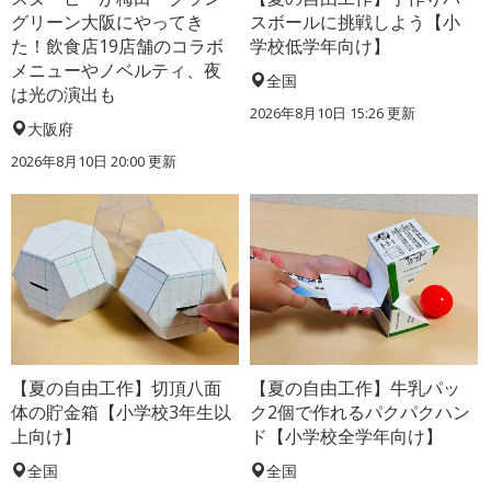
グリーン大阪にやってき
スボールに挑戦しよう【小
た！飲食店19店舗のコラボ
学校低学年向け】
メニューやノベルティ、夜
全国
は光の演出も
2026年8月10日 15:26
更新
大阪府
2026年8月10日 20:00
更新
【夏の自由工作】切頂八面
【夏の自由工作】牛乳パッ
体の貯金箱【小学校3年生以
ク2個で作れるパクパクハン
上向け】
ド【小学校全学年向け】
全国
全国