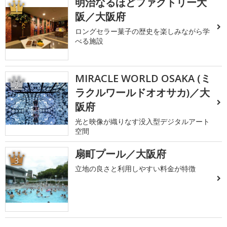
明治なるほどファクトリー大
1
阪／大阪府
ロングセラー菓子の歴史を楽しみながら学
べる施設
MIRACLE WORLD OSAKA (ミ
2
ラクルワールドオオサカ)／大
阪府
光と映像が織りなす没入型デジタルアート
空間
扇町プール／大阪府
3
立地の良さと利用しやすい料金が特徴