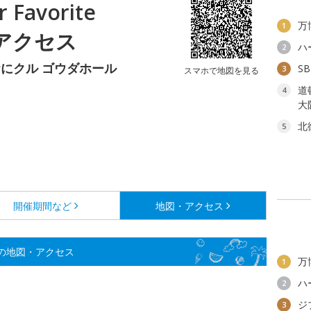
Favorite
万
1
・アクセス
ハ
2
にクル ゴウダホール
S
3
スマホで地図を見る
道
4
大
北
5
開催期間など
地図・アクセス
SSICの地図・アクセス
万
1
ハ
2
ジ
3