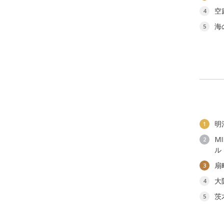
空
4
海
5
明
1
M
2
ル
扇
3
大
4
茨
5