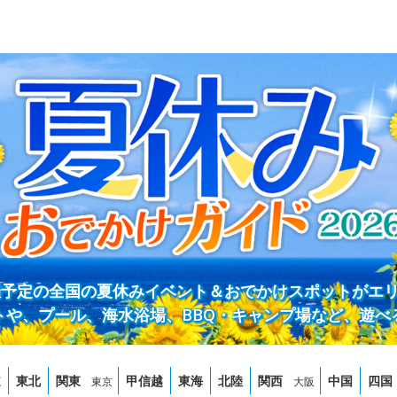
開催予定の全国の夏休みイベント＆おでかけスポットがエ
トや、プール、海水浴場、BBQ・キャンプ場など、遊べ
道
東北
関東
甲信越
東海
北陸
関西
中国
四国
東京
大阪