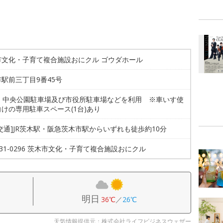
市文化・子育て複合施設おにクル ゴウダホール
駅前三丁目9番45号
1台 中央公園駐車場及び市役所駐車場などを利用 ※車いす使
けの専用駐車スペース(1台)あり
交通]JR茨木駅・阪急茨木市駅からいずれも徒歩約10分
-631-0296 茨木市文化・子育て複合施設おにクル
明日
36℃
／
26℃
天気情報提供元：株式会社ライフビジネスウェザー