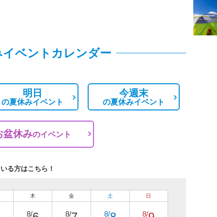
みイベントカレンダー
明日
今週末
の
夏休みイベント
の
夏休みイベント
お盆休み
の
イベント
ている方はこちら！
木
金
土
日
8/
8/
8/
8/
6
7
8
9