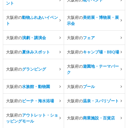
ント
大阪府の
動物ふれあいイベン
大阪府の
美術展・博物展・展
ト
示会
大阪府の
演劇・講演会
大阪府の
フェア
大阪府の
夏休みスポット
大阪府の
キャンプ場・BBQ場
大阪府の
遊園地・テーマパー
大阪府の
グランピング
ク
大阪府の
水族館・動物園
大阪府の
プール
大阪府の
ビーチ・海水浴場
大阪府の
温泉・スパリゾート
大阪府の
アウトレット・ショ
大阪府の
商業施設・百貨店
ッピングモール