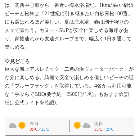
は、関西中心部から一番近い海水浴場だ。1kmの白い砂浜
ビーチと松林は「21世紀に引き継ぎたい白砂青松100選」
にも選ばれるほど美しい。夏は海水浴、春は潮干狩りの
人々で賑わう。カヌー・SUPが安全に楽しめる海岸があ
り、家族連れから友達グループまで、幅広く1日を通して
楽しめる。
見どころ
巨大な海上アスレチック「二色の浜ウォーターパーク」が
存分に楽しめる。綺麗で安全で楽しめる優しいビーチの証
の「ブルーフラッグ」を取得している。4名から利用可能
な「手ぶらでBBQ(要予約・2500円/1名)」もおすすめ(詳
細は公式サイトを確認)。
今日
明日
35℃
／
25℃
35℃
／
25℃