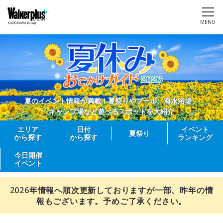
MENU
夏のイベント情報が満載！夏祭りやプール、海水浴場、
キャンプ場など遊べるスポットを大紹介
エリア
日付
イベント
夏祭り
から探す
から探す
ランキング
今日開催
イベント
2026年情報へ順次更新しておりますが一部、昨年の情
報もございます。予めご了承ください。