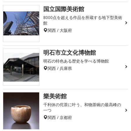
国立国際美術館
8000点を超える作品を所蔵する地下型美術
館
関西 / 大阪府
明石市立文化博物館
明石の特色ある歴史を学べる博物館
関西 / 兵庫県
樂美術館
千利休の侘茶に叶う、和物茶碗の最高峰の
一つ
関西 / 京都府