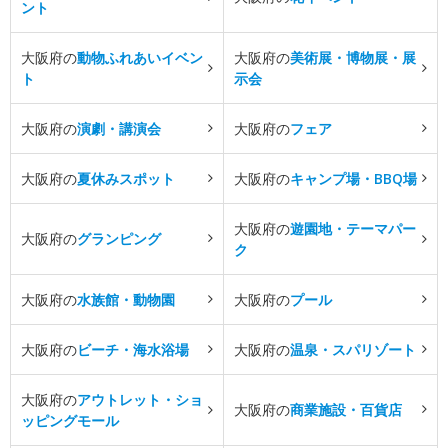
ント
大阪府の
動物ふれあいイベン
大阪府の
美術展・博物展・展
ト
示会
大阪府の
演劇・講演会
大阪府の
フェア
大阪府の
夏休みスポット
大阪府の
キャンプ場・BBQ場
大阪府の
遊園地・テーマパー
大阪府の
グランピング
ク
大阪府の
水族館・動物園
大阪府の
プール
大阪府の
ビーチ・海水浴場
大阪府の
温泉・スパリゾート
大阪府の
アウトレット・ショ
大阪府の
商業施設・百貨店
ッピングモール