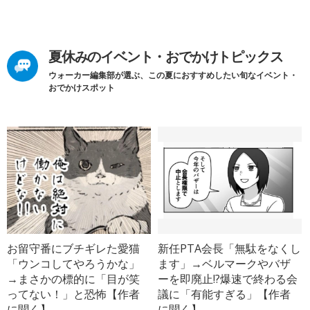
夏休みのイベント・おでかけトピックス
ウォーカー編集部が選ぶ、この夏におすすめしたい旬なイベント・
おでかけスポット
お留守番にブチギレた愛猫
新任PTA会長「無駄をなくし
「ウンコしてやろうかな」
ます」→ベルマークやバザ
→まさかの標的に「目が笑
ーを即廃止!?爆速で終わる会
ってない！」と恐怖【作者
議に「有能すぎる」【作者
に聞く】
に聞く】