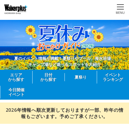
MENU
夏のイベント情報が満載！夏祭りやプール、海水浴場、
キャンプ場など遊べるスポットを大紹介
エリア
日付
イベント
夏祭り
から探す
から探す
ランキング
今日開催
イベント
2026年情報へ順次更新しておりますが一部、昨年の情
報もございます。予めご了承ください。