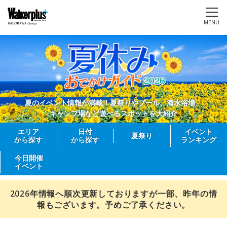
MENU
夏のイベント情報が満載！夏祭りやプール、海水浴場、
キャンプ場など遊べるスポットを大紹介
エリア
日付
イベント
夏祭り
から探す
から探す
ランキング
今日開催
イベント
2026年情報へ順次更新しておりますが一部、昨年の情
報もございます。予めご了承ください。