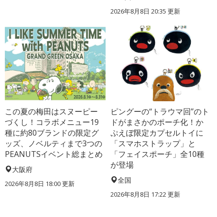
2026年8月8日 20:35
更新
この夏の梅田はスヌーピー
ピングーの“トラウマ回”のト
づくし！コラボメニュー19
ドがまさかのポーチ化！か
種に約80ブランドの限定グ
ぷえぼ限定カプセルトイに
ッズ、ノベルティまで3つの
「スマホストラップ」と
PEANUTSイベント総まとめ
「フェイスポーチ」全10種
が登場
大阪府
全国
2026年8月8日 18:00
更新
2026年8月8日 17:22
更新