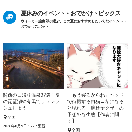
夏休みのイベント・おでかけトピックス
ウォーカー編集部が選ぶ、この夏におすすめしたい旬なイベント・
おでかけスポット
関西の日帰り温泉37選！夏
「もう寝るからね」ベッド
の琵琶湖や有馬でリフレッ
で待機する白猫→冬になる
シュしよう
と現れる「腕枕ヤクザ」の
予想外な生態【作者に聞
全国
く】
2026年8月9日 15:27
更新
全国