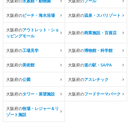
大阪府の
水族館・動物園
大阪府の
プール
大阪府の
ビーチ・海水浴場
大阪府の
温泉・スパリゾート
大阪府の
アウトレット・ショ
大阪府の
商業施設・百貨店
ッピングモール
大阪府の
工場見学
大阪府の
博物館・科学館
大阪府の
美術館
大阪府の
道の駅・SA/PA
大阪府の
公園
大阪府の
アスレチック
大阪府の
タワー・展望施設
大阪府の
フードテーマパーク
大阪府の
牧場・レジャー＆リ
ゾート施設