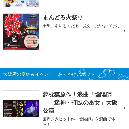
まんどろ火祭り
千里川沿いをくだる、提灯・たいまつ行列
大阪府の夏休みイベント・おでかけスポット
夢枕獏原作！浪曲「陰陽師
――迷神・打臥の巫女」大阪
公演
世界的大ヒット作「陰陽師」を浪曲で体
感！