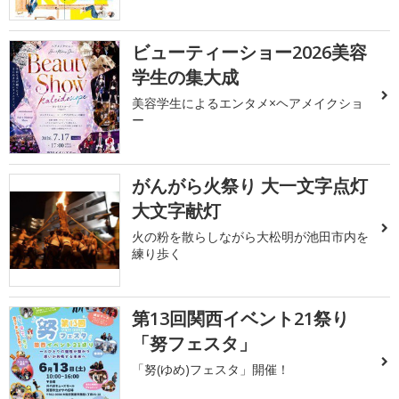
ビューティーショー2026美容
学生の集大成
美容学生によるエンタメ×ヘアメイクショ
ー
がんがら火祭り 大一文字点灯
大文字献灯
火の粉を散らしながら大松明が池田市内を
練り歩く
第13回関西イベント21祭り
「努フェスタ」
「努(ゆめ)フェスタ」開催！