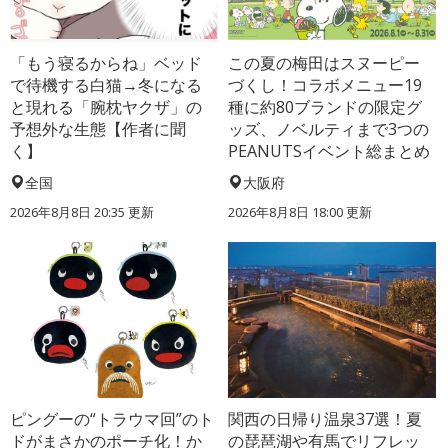
「もう寝るからね」ベッド
この夏の梅田はスヌーピー
で待機する白猫→冬になる
づくし！コラボメニュー19
と現れる「腕枕ヤクザ」の
種に約80ブランドの限定グ
予想外な生態【作者に聞
ッズ、ノベルティまで3つの
く】
PEANUTSイベント総まとめ
全国
大阪府
2026年8月8日 20:35
更新
2026年8月8日 18:00
更新
ピングーの“トラウマ回”のト
関西の日帰り温泉37選！夏
ドがまさかのポーチ化！か
の琵琶湖や有馬でリフレッ