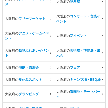
大阪府の
物産展
ス
大阪府の
コンサート・音楽イ
大阪府の
フリーマーケット
ベント
大阪府の
アニメ・ゲームイベ
大阪府の
花イベント
ント
大阪府の
動物ふれあいイベン
大阪府の
美術展・博物展・展
ト
示会
大阪府の
演劇・講演会
大阪府の
フェア
大阪府の
夏休みスポット
大阪府の
キャンプ場・BBQ場
大阪府の
遊園地・テーマパー
大阪府の
グランピング
ク