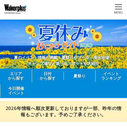
MENU
夏のイベント情報が満載！夏祭りやプール、海水浴場、
キャンプ場など遊べるスポットを大紹介
エリア
日付
イベント
夏祭り
から探す
から探す
ランキング
今日開催
イベント
2026年情報へ順次更新しておりますが一部、昨年の情
報もございます。予めご了承ください。