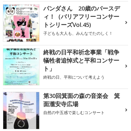
パンダさん 20歳のバースデ
ィ！（バリアフリーコンサー
トシリーズVol.45)
子どもも大人も、みんなでたのしく！
終戦の日平和祈念事業「戦争
犠牲者追悼式と平和コンサー
ト」
終戦の日、平和について考えよう
第30回箕面の森の音楽会 箕
面瀧安寺広場
自然の中五感で楽しむコンサート