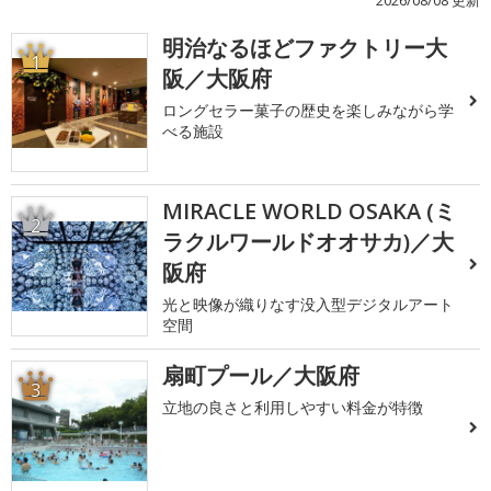
明治なるほどファクトリー大
1
阪／大阪府
ロングセラー菓子の歴史を楽しみながら学
べる施設
MIRACLE WORLD OSAKA (ミ
2
ラクルワールドオオサカ)／大
阪府
光と映像が織りなす没入型デジタルアート
空間
扇町プール／大阪府
3
立地の良さと利用しやすい料金が特徴