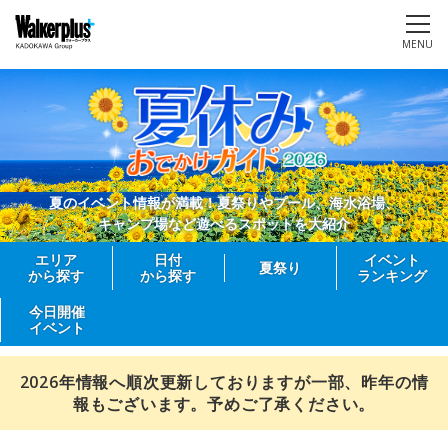
MENU
夏のイベント情報が満載！夏祭りやプール、海水浴場、
キャンプ場など遊べるスポットを大紹介
エリア
日付
イベント
夏祭り
から探す
から探す
ランキング
今日開催
イベント
2026年情報へ順次更新しておりますが一部、昨年の情
報もございます。予めご了承ください。