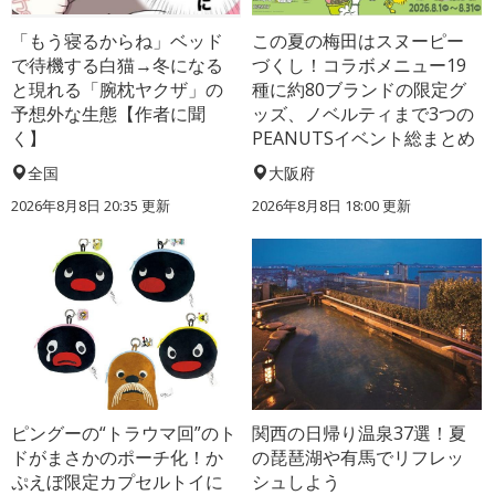
「もう寝るからね」ベッド
この夏の梅田はスヌーピー
で待機する白猫→冬になる
づくし！コラボメニュー19
と現れる「腕枕ヤクザ」の
種に約80ブランドの限定グ
予想外な生態【作者に聞
ッズ、ノベルティまで3つの
く】
PEANUTSイベント総まとめ
全国
大阪府
2026年8月8日 20:35
更新
2026年8月8日 18:00
更新
ピングーの“トラウマ回”のト
関西の日帰り温泉37選！夏
ドがまさかのポーチ化！か
の琵琶湖や有馬でリフレッ
ぷえぼ限定カプセルトイに
シュしよう