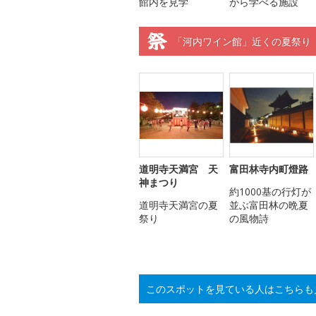
館内を見学
がら学べる施設
「河内ワイン館」近くの夏祭り
道明寺天満宮 天
富田林寺内町燈路
神まつり
約1000基の行灯が
道明寺天満宮の夏
並ぶ富田林の晩夏
祭り
の風物詩
このスポットを見ている人はこちらも