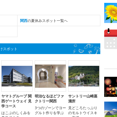
関西
の夏休みスポット一覧へ
けスポット
ヤマトグループ 関
明治なるほどファ
サントリー山崎蒸
西ゲートウェイ 見
クトリー関西
溜所
学コース
3つのゾーンでヨー
見どころたっぷり
はこぶのしくみを
グルト作りを学ぶ
のモルトウイスキ