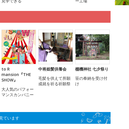
見学できる
ー工場
to R
中将姫髪供養会
棚機神社 七夕祭り
mansion『THE
毛髪を供えて所願
笹の奉納を受け付
SHOW』
成就を祈る祈願祭
け
大人気のパフォー
マンスカンパニー
見ています