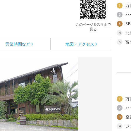
万
1
ハ
2
S
3
このページをスマホで
見る
北
4
富
5
営業時間など
地図・アクセス
万
1
ハ
2
空
3
ジ
4