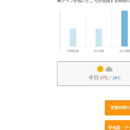
棒グラフが高いところが混雑する時間
今日
37℃
／
28℃
営業時間
地図・ア