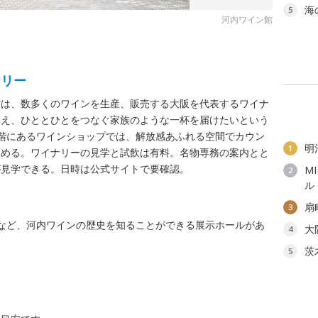
海
5
河内ワイン館
る
ナリー
館は、数多くのワインを生産、販売する大阪を代表するワイナ
添え、ひととひとをつなぐ家族のような一杯を届けたいという
階にあるワインショップでは、解放感あふれる空間でカウン
明
1
しめる。ワイナリーの見学と試飲は有料。名物専務の案内とと
が見学できる。日時は公式サイトで要確認。
M
2
ル
扇
3
など、河内ワインの歴史を知ることができる展示ホールがあ
大
4
茨
5