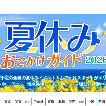
開催予定の全国の夏休みイベント＆おでかけスポットがエ
トや、プール、海水浴場、BBQ・キャンプ場など、遊べ
道
東北
関東
甲信越
東海
北陸
関西
中国
四国
東京
大阪