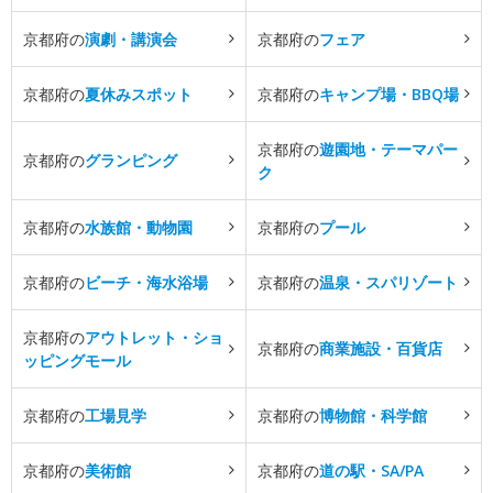
京都府の
演劇・講演会
京都府の
フェア
京都府の
夏休みスポット
京都府の
キャンプ場・BBQ場
京都府の
遊園地・テーマパー
京都府の
グランピング
ク
京都府の
水族館・動物園
京都府の
プール
京都府の
ビーチ・海水浴場
京都府の
温泉・スパリゾート
京都府の
アウトレット・ショ
京都府の
商業施設・百貨店
ッピングモール
京都府の
工場見学
京都府の
博物館・科学館
京都府の
美術館
京都府の
道の駅・SA/PA