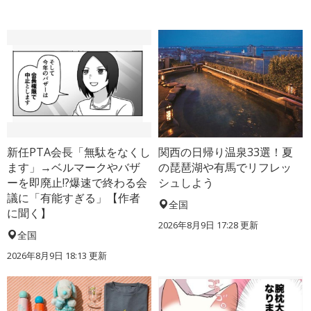
新任PTA会長「無駄をなくし
関西の日帰り温泉33選！夏
ます」→ベルマークやバザ
の琵琶湖や有馬でリフレッ
ーを即廃止!?爆速で終わる会
シュしよう
議に「有能すぎる」【作者
全国
に聞く】
2026年8月9日 17:28
更新
全国
2026年8月9日 18:13
更新