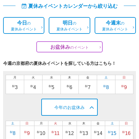
夏休みイベントカレンダーから絞り込む
今日
明日
今週末
の
の
の
夏休みイベント
夏休みイベント
夏休みイベント
お盆休み
の
イベント
今週の京都府の夏休みイベントを探している方はこちら！
月
火
水
木
金
土
日
8/
8/
8/
8/
8/
8/
8/
3
4
5
6
7
8
9
今年のお盆休み
土
日
月
火
水
木
金
土
日
8/
8/
8/
8/
8/
8/
8/
8/
8/
8
9
10
11
12
13
14
15
16