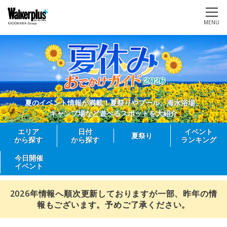
MENU
夏のイベント情報が満載！夏祭りやプール、海水浴場、
キャンプ場など遊べるスポットを大紹介
エリア
日付
イベント
夏祭り
から探す
から探す
ランキング
今日開催
イベント
2026年情報へ順次更新しておりますが一部、昨年の情
報もございます。予めご了承ください。