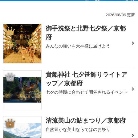
2026/08/09 更新
御手洗祭と北野七夕祭／京都
1
府
みんなの願いを天神様に届けよう
貴船神社 七夕笹飾りライトア
2
ップ／京都府
七夕の時期に合わせて開催されるイベント
清流美山の鮎まつり／京都府
3
自然豊かな美山ならではのお祭り