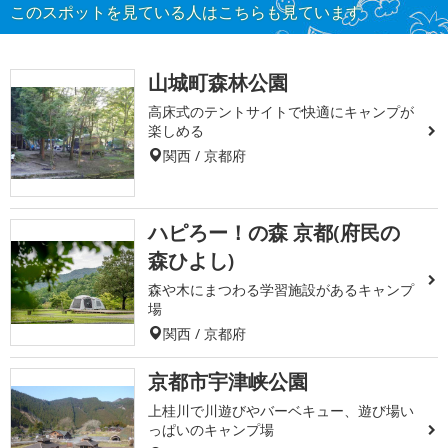
このスポットを見ている人はこちらも見ています
山城町森林公園
高床式のテントサイトで快適にキャンプが
楽しめる
関西 / 京都府
ハピろー！の森 京都(府民の
森ひよし)
森や木にまつわる学習施設があるキャンプ
場
関西 / 京都府
京都市宇津峡公園
上桂川で川遊びやバーベキュー、遊び場い
っぱいのキャンプ場