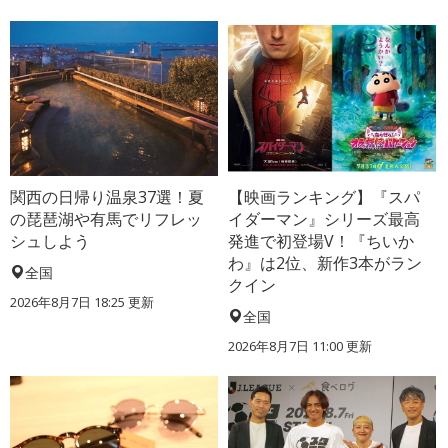
関西の日帰り温泉37選！夏
【映画ランキング】『スパ
の琵琶湖や有馬でリフレッ
イダーマン』シリーズ最高
シュしよう
発進で初登場V！『ちいか
わ』は2位、新作3本がラン
全国
クイン
2026年8月7日 18:25
更新
全国
2026年8月7日 11:00
更新