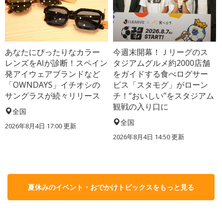
あなたにぴったりなカラー
今週末開幕！Ｊリーグのス
レンズをAIが診断！スペイン
タジアムグルメ約2000店舗
発アイウェアブランドなど
をガイドする食べログサー
「OWNDAYS」イチオシの
ビス「スタモグ」がローン
サングラスが続々リリース
チ！“おいしい”をスタジアム
観戦の入り口に
全国
全国
2026年8月4日 17:00
更新
2026年8月4日 14:50
更新
夏休みのイベント・おでかけトピックスをもっと見る