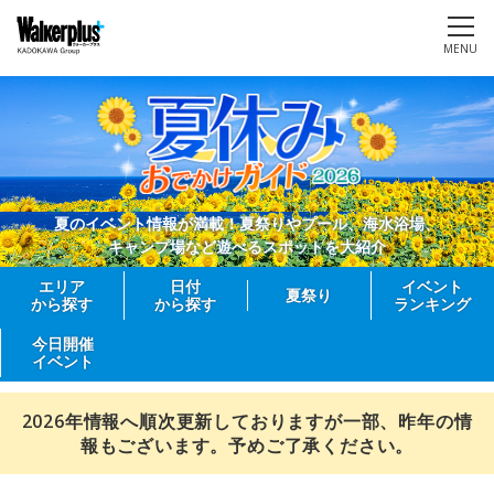
MENU
夏のイベント情報が満載！夏祭りやプール、海水浴場、
キャンプ場など遊べるスポットを大紹介
エリア
日付
イベント
夏祭り
から探す
から探す
ランキング
今日開催
イベント
2026年情報へ順次更新しておりますが一部、昨年の情
報もございます。予めご了承ください。