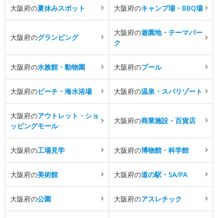
大阪府の
夏休みスポット
大阪府の
キャンプ場・BBQ場
大阪府の
遊園地・テーマパー
大阪府の
グランピング
ク
大阪府の
水族館・動物園
大阪府の
プール
大阪府の
ビーチ・海水浴場
大阪府の
温泉・スパリゾート
大阪府の
アウトレット・ショ
大阪府の
商業施設・百貨店
ッピングモール
大阪府の
工場見学
大阪府の
博物館・科学館
大阪府の
美術館
大阪府の
道の駅・SA/PA
大阪府の
公園
大阪府の
アスレチック