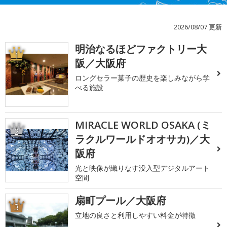
2026/08/07 更新
明治なるほどファクトリー大
1
阪／大阪府
ロングセラー菓子の歴史を楽しみながら学
べる施設
MIRACLE WORLD OSAKA (ミ
2
ラクルワールドオオサカ)／大
阪府
光と映像が織りなす没入型デジタルアート
空間
扇町プール／大阪府
3
立地の良さと利用しやすい料金が特徴