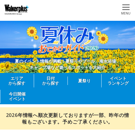
MENU
夏のイベント情報が満載！夏祭りやプール、海水浴場、
キャンプ場など遊べるスポットを大紹介
エリア
日付
イベント
夏祭り
から探す
から探す
ランキング
今日開催
イベント
2026年情報へ順次更新しておりますが一部、昨年の情
報もございます。予めご了承ください。