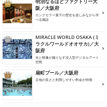
明治なるほどファクトリー大
1
阪／大阪府
ロングセラー菓子の歴史を楽しみながら学
べる施設
MIRACLE WORLD OSAKA (ミ
2
ラクルワールドオオサカ)／大
阪府
光と映像が織りなす没入型デジタルアート
空間
扇町プール／大阪府
3
立地の良さと利用しやすい料金が特徴