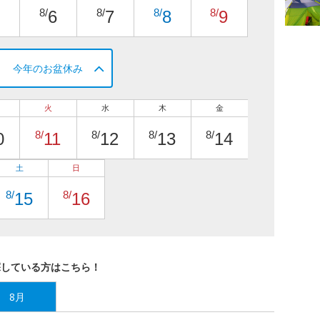
8/
8/
8/
8/
6
7
8
9
今年のお盆休み
火
水
木
金
8/
8/
8/
8/
0
11
12
13
14
土
日
8/
8/
15
16
探している方はこちら！
8月