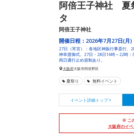
阿倍王子神社 夏
タ
阿倍王子神社
開催日程：
2026年7月27日(月)
27日（宵宮）：各地区神賑行事斎行、2
神幸渡御式。27日・28日16時～22
両日通行止め規制あり。
大阪府
大阪市阿倍野区
夏祭り
無料イベント
イベント詳細
トップ
※ こ
大阪府のイベ