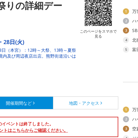
祭りの詳細デー
万
1
ハ
2
S
3
このページをスマホで
見る
北
4
・28日(火)
富
8日（本宮）：12時～大祭、13時～夏祭
5
時：境内及び周辺夜店出店。熊野街道沿いは
開催期間など
地図・アクセス
万
1
ハ
2
のイベントは終了しました。
空
3
ントはこちらからご確認ください。