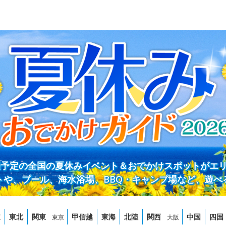
開催予定の全国の夏休みイベント＆おでかけスポットがエ
トや、プール、海水浴場、BBQ・キャンプ場など、遊べ
道
東北
関東
甲信越
東海
北陸
関西
中国
四国
東京
大阪