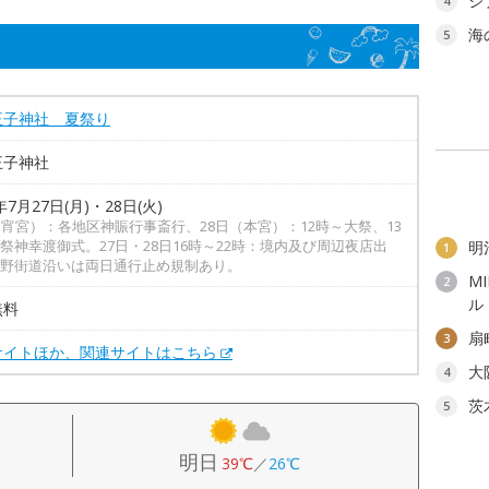
ジ
4
海
5
王子神社 夏祭り
王子神社
年7月27日(月)・28日(火)
（宵宮）：各地区神賑行事斎行、28日（本宮）：12時～大祭、13
祭神幸渡御式。27日・28日16時～22時：境内及び周辺夜店出
明
1
野街道沿いは両日通行止め規制あり。
M
2
ル
無料
扇
3
サイトほか、関連サイトはこちら
大
4
茨
5
明日
39℃
／
26℃