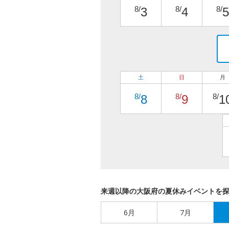
8/
8/
8/
3
4
5
土
日
月
8/
8/
8/
8
9
1
来週以降の大阪府の夏休みイベントを
6月
7月