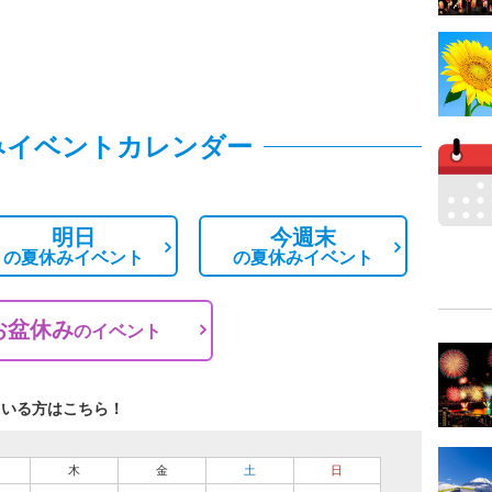
みイベントカレンダー
明日
今週末
の
夏休みイベント
の
夏休みイベント
お盆休み
の
イベント
ている方はこちら！
木
金
土
日