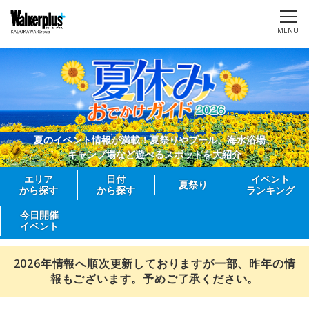
MENU
夏のイベント情報が満載！夏祭りやプール、海水浴場、
キャンプ場など遊べるスポットを大紹介
エリア
日付
イベント
夏祭り
から探す
から探す
ランキング
今日開催
イベント
2026年情報へ順次更新しておりますが一部、昨年の情
報もございます。予めご了承ください。