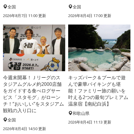
全国
全国
2026年8月7日 11:00
更新
2026年8月4日 17:00
更新
今週末開幕！Ｊリーグのス
キッズパーク＆プールで遊
タジアムグルメ約2000店舗
んで豪華バイキングも堪
をガイドする食べログサー
能！ファミリー旅の願いを
ビス「スタモグ」がローン
叶える2つの最旬プレミアム
チ！“おいしい”をスタジアム
温泉宿【南紀白浜】
観戦の入り口に
和歌山県
全国
2026年8月4日 11:13
更新
2026年8月4日 14:50
更新