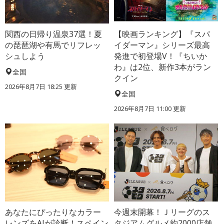
関西の日帰り温泉37選！夏
【映画ランキング】『スパ
の琵琶湖や有馬でリフレッ
イダーマン』シリーズ最高
シュしよう
発進で初登場V！『ちいか
わ』は2位、新作3本がラン
全国
クイン
2026年8月7日 18:25
更新
全国
2026年8月7日 11:00
更新
あなたにぴったりなカラー
今週末開幕！Ｊリーグのス
レンズをAIが診断！スペイン
タジアムグルメ約2000店舗