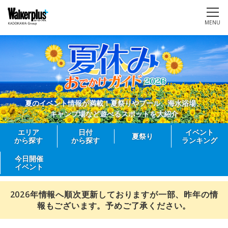
MENU
夏のイベント情報が満載！夏祭りやプール、海水浴場、
キャンプ場など遊べるスポットを大紹介
エリア
日付
イベント
夏祭り
から探す
から探す
ランキング
今日開催
イベント
2026年情報へ順次更新しておりますが一部、昨年の情
報もございます。予めご了承ください。