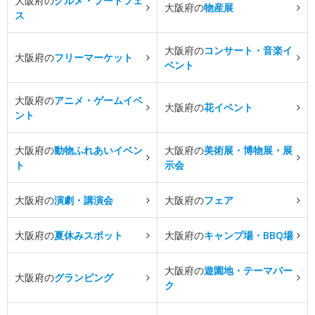
大阪府の
グルメ・フードフェ
大阪府の
物産展
ス
大阪府の
コンサート・音楽イ
大阪府の
フリーマーケット
ベント
大阪府の
アニメ・ゲームイベ
大阪府の
花イベント
ント
大阪府の
動物ふれあいイベン
大阪府の
美術展・博物展・展
ト
示会
大阪府の
演劇・講演会
大阪府の
フェア
大阪府の
夏休みスポット
大阪府の
キャンプ場・BBQ場
大阪府の
遊園地・テーマパー
大阪府の
グランピング
ク