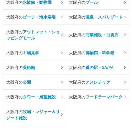
大阪府の
水族館・動物園
大阪府の
プール
大阪府の
ビーチ・海水浴場
大阪府の
温泉・スパリゾート
大阪府の
アウトレット・ショ
大阪府の
商業施設・百貨店
ッピングモール
大阪府の
工場見学
大阪府の
博物館・科学館
大阪府の
美術館
大阪府の
道の駅・SA/PA
大阪府の
公園
大阪府の
アスレチック
大阪府の
タワー・展望施設
大阪府の
フードテーマパーク
大阪府の
牧場・レジャー＆リ
ゾート施設