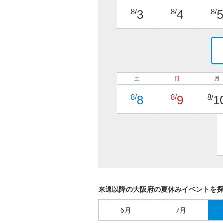
8/
8/
8/
3
4
5
土
日
月
8/
8/
8/
8
9
1
来週以降の大阪府の夏休みイベントを
6月
7月