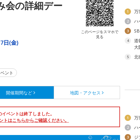
涼み会の詳細デー
万
1
ハ
2
S
3
このページをスマホで
見る
道
4
7日(金)
大
北
5
ベント
開催期間など
地図・アクセス
のイベントは終了しました。
万
1
ントはこちらからご確認ください。
ハ
2
ジ
3