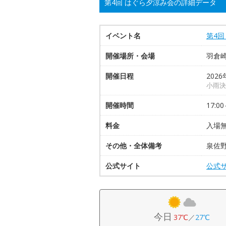
第4回 はぐら夕涼み会の詳細データ
イベント名
第4回
開催場所・会場
羽倉
開催日程
2026
小雨決
開催時間
17:00
料金
入場無
その他・全体備考
泉佐
公式サイト
公式
今日
37℃
／
27℃