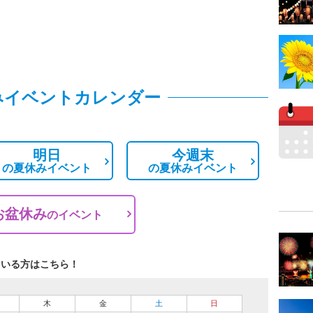
みイベントカレンダー
明日
今週末
の
夏休みイベント
の
夏休みイベント
お盆休み
の
イベント
ている方はこちら！
木
金
土
日