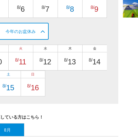
8/
8/
8/
8/
6
7
8
9
今年のお盆休み
火
水
木
金
8/
8/
8/
8/
0
11
12
13
14
土
日
8/
8/
15
16
探している方はこちら！
8月