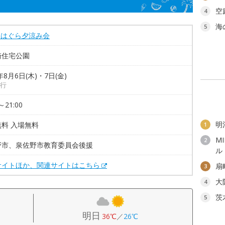
空
4
海
5
 はぐら夕涼み会
崎住宅公園
年8月6日(木)・7日(金)
行
～21:00
明
料 入場無料
1
M
2
野市、泉佐野市教育委員会後援
ル
サイトほか、関連サイトはこちら
扇
3
大
4
茨
5
明日
36℃
／
26℃