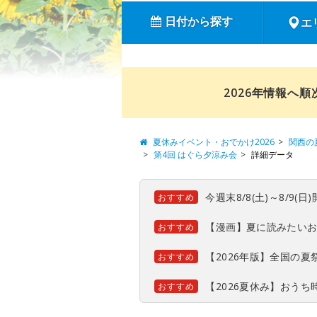
日付から探す
エ
2026年情報へ
夏休みイベント・おでかけ2026
関西の
第4回 はぐら夕涼み会
詳細データ
今週末8/8(土)～8/9
おすすめ
【漫画】夏に読みたい
おすすめ
【2026年版】全国の
おすすめ
【2026夏休み】おう
おすすめ