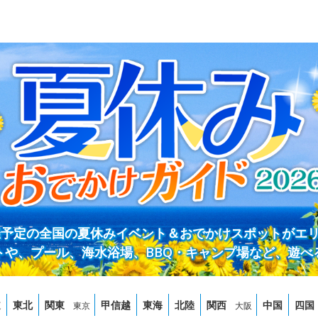
開催予定の全国の夏休みイベント＆おでかけスポットがエ
トや、プール、海水浴場、BBQ・キャンプ場など、遊べ
道
東北
関東
甲信越
東海
北陸
関西
中国
四国
東京
大阪