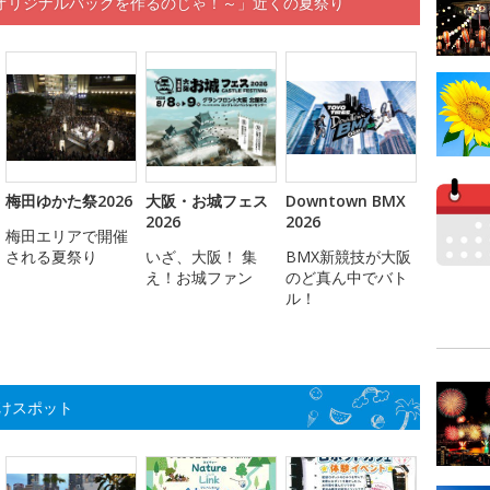
オリジナルバッグを作るのじゃ！～」近くの夏祭り
梅田ゆかた祭2026
大阪・お城フェス
Downtown BMX
2026
2026
梅田エリアで開催
される夏祭り
いざ、大阪！ 集
BMX新競技が大阪
え！お城ファン
のど真ん中でバト
ル！
けスポット