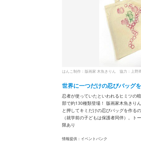
はんこ制作：版画家 木魚きりん 協力：上野
世界に一つだけの忍びバッグ
忍者が使っていたといわれるヒミツの
部で約130種類登場！ 版画家木魚き
と押してキミだけの忍びバッグを作るの
（就学前の子どもは保護者同伴）。トー
限あり
情報提供：イベントバンク