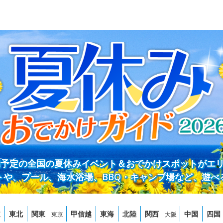
開催予定の全国の夏休みイベント＆おでかけスポットがエ
トや、プール、海水浴場、BBQ・キャンプ場など、遊べ
道
東北
関東
甲信越
東海
北陸
関西
中国
四国
東京
大阪