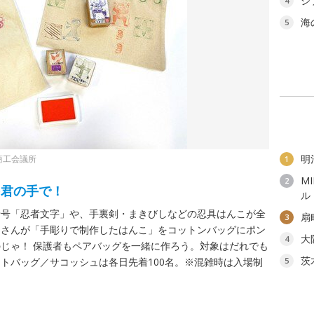
ジ
4
海
5
明
商工会議所
1
M
2
を君の手で！
ル
暗号「忍者文字」や、手裏剣・まきびしなどの忍具はんこが全
扇
3
りんさんが「手彫りで制作したはんこ」をコットンバッグにポン
大
4
じゃ！ 保護者もペアバッグを一緒に作ろう。対象はだれでも
茨
トバッグ／サコッシュは各日先着100名。※混雑時は入場制
5