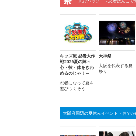
「忍びバッグ ～忍者はんこで
キッズ流 忍者大作
天神祭
戦2026夏の陣～
大阪を代表する夏
心・技・体をきわ
祭り
めるのじゃ！～
忍者になって夏を
遊びつくそう
大阪府周辺の夏休みイベント・おでか