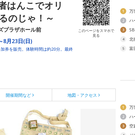
者はんこでオリ
万
1
るのじゃ！～
ハ
2
ズプラザホール前
S
3
このページをスマホで
見る
北
4
～8月23日(日)
富
の参加券を販売。体験時間は約20分。最終
5
開催期間など
地図・アクセス
万
1
ハ
2
空
3