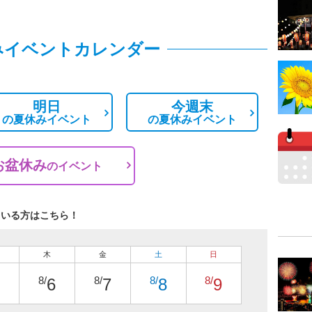
みイベントカレンダー
明日
今週末
の
夏休みイベント
の
夏休みイベント
お盆休み
の
イベント
ている方はこちら！
木
金
土
日
8/
8/
8/
8/
6
7
8
9