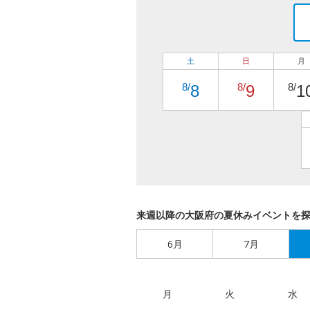
土
日
月
8/
8/
8/
8
9
1
来週以降の大阪府の夏休みイベントを
6月
7月
月
火
水