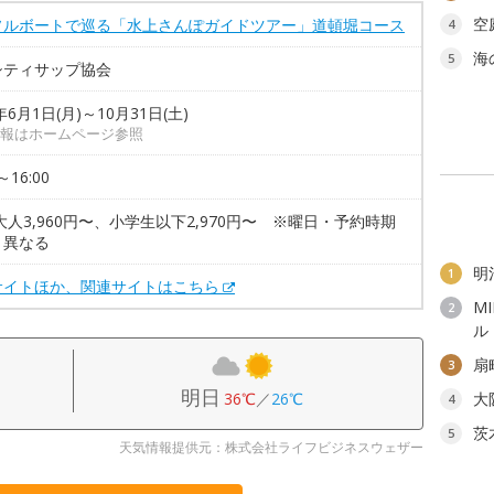
空
ソルボートで巡る「水上さんぽガイドツアー」道頓堀コース
4
海
5
シティサップ協会
年6月1日(月)～10月31日(土)
報はホームページ参照
～16:00
大人3,960円〜、小学生以下2,970円〜 ※曜日・予約時期
り異なる
明
1
サイトほか、関連サイトはこちら
M
2
ル
扇
3
明日
36℃
／
26℃
大
4
茨
5
天気情報提供元：株式会社ライフビジネスウェザー