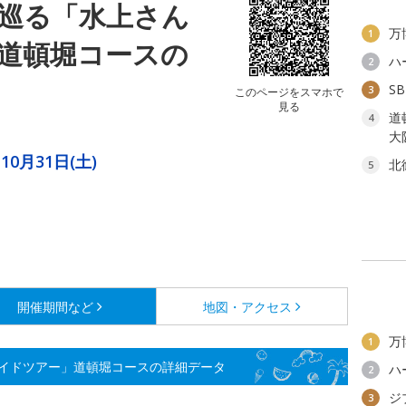
巡る「水上さん
万
1
道頓堀コースの
ハ
2
S
3
このページをスマホで
見る
道
4
大
10月31日(土)
北
5
開催期間など
地図・アクセス
万
1
イドツアー」道頓堀コースの詳細データ
ハ
2
ジ
3