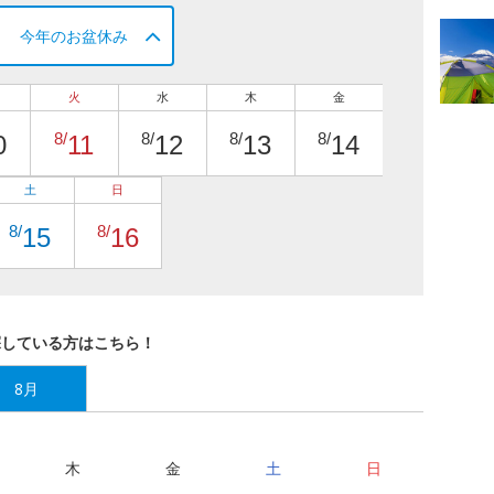
今年のお盆休み
火
水
木
金
8/
8/
8/
8/
0
11
12
13
14
土
日
8/
8/
15
16
探している方はこちら！
8月
木
金
土
日