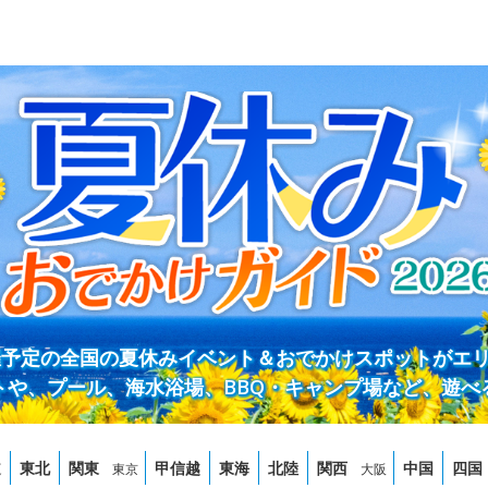
開催予定の全国の夏休みイベント＆おでかけスポットがエ
トや、プール、海水浴場、BBQ・キャンプ場など、遊べ
道
東北
関東
甲信越
東海
北陸
関西
中国
四国
東京
大阪