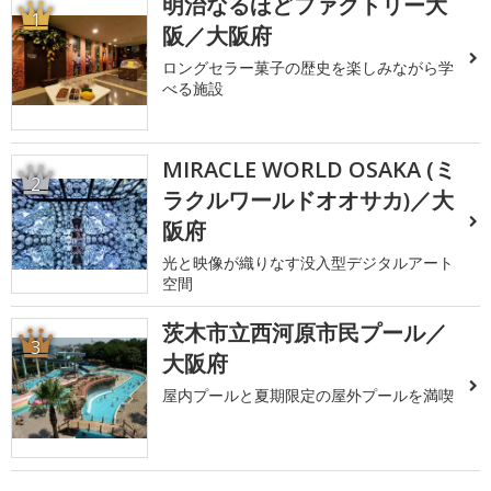
明治なるほどファクトリー大
1
阪／大阪府
ロングセラー菓子の歴史を楽しみながら学
べる施設
MIRACLE WORLD OSAKA (ミ
2
ラクルワールドオオサカ)／大
阪府
光と映像が織りなす没入型デジタルアート
空間
茨木市立西河原市民プール／
3
大阪府
屋内プールと夏期限定の屋外プールを満喫