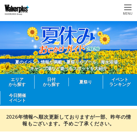
MENU
夏のイベント情報が満載！夏祭りやプール、海水浴場、
キャンプ場など遊べるスポットを大紹介
エリア
日付
イベント
夏祭り
から探す
から探す
ランキング
今日開催
イベント
2026年情報へ順次更新しておりますが一部、昨年の情
報もございます。予めご了承ください。