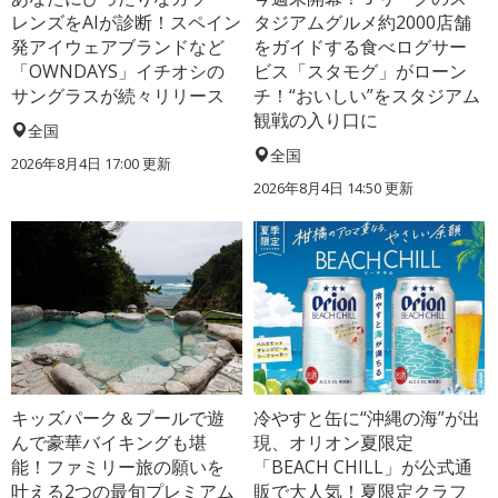
レンズをAIが診断！スペイン
タジアムグルメ約2000店舗
発アイウェアブランドなど
をガイドする食べログサー
「OWNDAYS」イチオシの
ビス「スタモグ」がローン
サングラスが続々リリース
チ！“おいしい”をスタジアム
観戦の入り口に
全国
全国
2026年8月4日 17:00
更新
2026年8月4日 14:50
更新
キッズパーク＆プールで遊
冷やすと缶に“沖縄の海”が出
んで豪華バイキングも堪
現、オリオン夏限定
能！ファミリー旅の願いを
「BEACH CHILL」が公式通
叶える2つの最旬プレミアム
販で大人気！夏限定クラフ