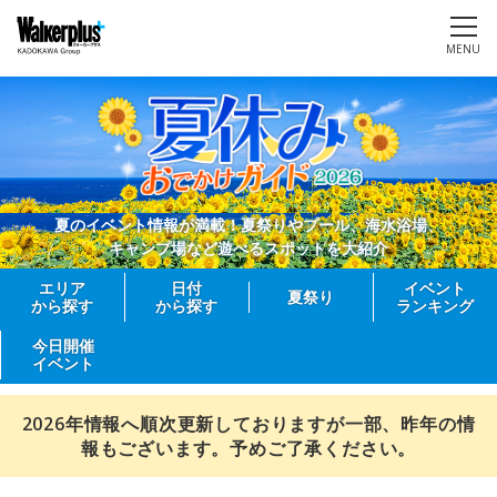
MENU
夏のイベント情報が満載！夏祭りやプール、海水浴場、
キャンプ場など遊べるスポットを大紹介
エリア
日付
イベント
夏祭り
から探す
から探す
ランキング
今日開催
イベント
2026年情報へ順次更新しておりますが一部、昨年の情
報もございます。予めご了承ください。