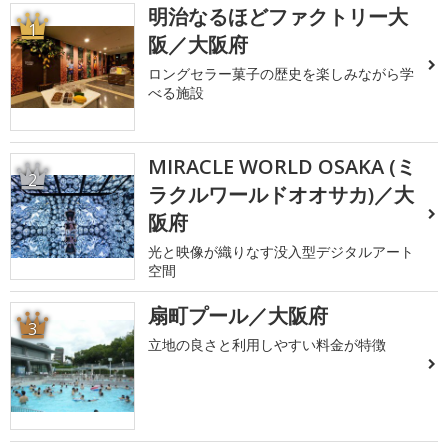
明治なるほどファクトリー大
1
阪／大阪府
ロングセラー菓子の歴史を楽しみながら学
べる施設
MIRACLE WORLD OSAKA (ミ
2
ラクルワールドオオサカ)／大
阪府
光と映像が織りなす没入型デジタルアート
空間
扇町プール／大阪府
3
立地の良さと利用しやすい料金が特徴