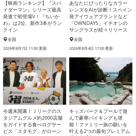
【映画ランキング】『スパ
あなたにぴったりなカラー
イダーマン』シリーズ最高
レンズをAIが診断！スペイン
発進で初登場V！『ちいか
発アイウェアブランドなど
わ』は2位、新作3本がラン
「OWNDAYS」イチオシの
クイン
サングラスが続々リリース
全国
全国
2026年8月7日 11:00
更新
2026年8月4日 17:00
更新
今週末開幕！Ｊリーグのス
キッズパーク＆プールで遊
タジアムグルメ約2000店舗
んで豪華バイキングも堪
をガイドする食べログサー
能！ファミリー旅の願いを
ビス「スタモグ」がローン
叶える2つの最旬プレミアム