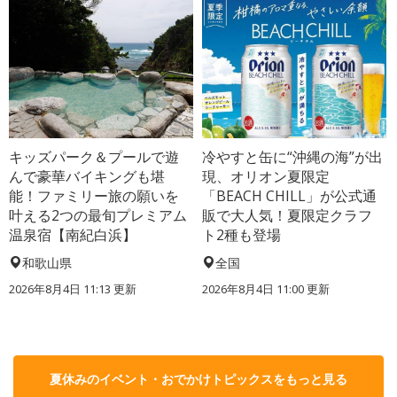
キッズパーク＆プールで遊
冷やすと缶に“沖縄の海”が出
んで豪華バイキングも堪
現、オリオン夏限定
能！ファミリー旅の願いを
「BEACH CHILL」が公式通
叶える2つの最旬プレミアム
販で大人気！夏限定クラフ
温泉宿【南紀白浜】
ト2種も登場
和歌山県
全国
2026年8月4日 11:13
更新
2026年8月4日 11:00
更新
夏休みのイベント・おでかけトピックスをもっと見る