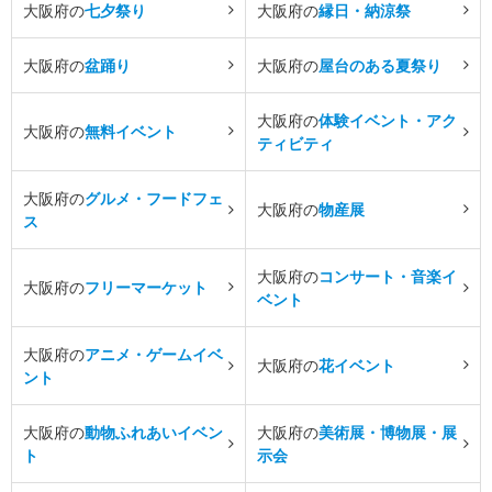
大阪府の
七夕祭り
大阪府の
縁日・納涼祭
大阪府の
盆踊り
大阪府の
屋台のある夏祭り
大阪府の
体験イベント・アク
大阪府の
無料イベント
ティビティ
大阪府の
グルメ・フードフェ
大阪府の
物産展
ス
大阪府の
コンサート・音楽イ
大阪府の
フリーマーケット
ベント
大阪府の
アニメ・ゲームイベ
大阪府の
花イベント
ント
大阪府の
動物ふれあいイベン
大阪府の
美術展・博物展・展
ト
示会