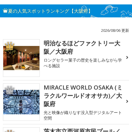
夏の人気スポットランキング【大阪府】
2026/08/06 更新
明治なるほどファクトリー大
1
阪／大阪府
ロングセラー菓子の歴史を楽しみながら学
べる施設
MIRACLE WORLD OSAKA (ミ
2
ラクルワールドオオサカ)／大
阪府
光と映像が織りなす没入型デジタルアート
空間
茨木市立西河原市民プール／