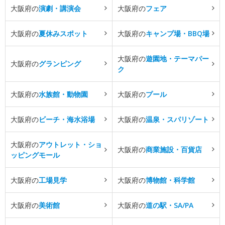
大阪府の
演劇・講演会
大阪府の
フェア
大阪府の
夏休みスポット
大阪府の
キャンプ場・BBQ場
大阪府の
遊園地・テーマパー
大阪府の
グランピング
ク
大阪府の
水族館・動物園
大阪府の
プール
大阪府の
ビーチ・海水浴場
大阪府の
温泉・スパリゾート
大阪府の
アウトレット・ショ
大阪府の
商業施設・百貨店
ッピングモール
大阪府の
工場見学
大阪府の
博物館・科学館
大阪府の
美術館
大阪府の
道の駅・SA/PA