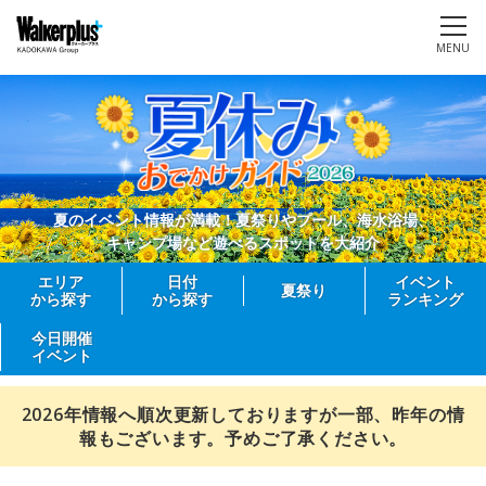
MENU
夏のイベント情報が満載！夏祭りやプール、海水浴場、
キャンプ場など遊べるスポットを大紹介
エリア
日付
イベント
夏祭り
から探す
から探す
ランキング
今日開催
イベント
2026年情報へ順次更新しておりますが一部、昨年の情
報もございます。予めご了承ください。