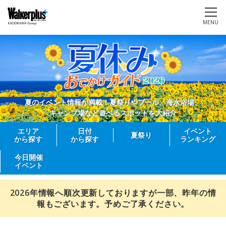
MENU
夏のイベント情報が満載！夏祭りやプール、海水浴場、
キャンプ場など遊べるスポットを大紹介
エリア
日付
イベント
夏祭り
から探す
から探す
ランキング
今日開催
イベント
2026年情報へ順次更新しておりますが一部、昨年の情
報もございます。予めご了承ください。