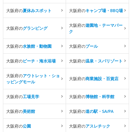
大阪府の
夏休みスポット
大阪府の
キャンプ場・BBQ場
大阪府の
遊園地・テーマパー
大阪府の
グランピング
ク
大阪府の
水族館・動物園
大阪府の
プール
大阪府の
ビーチ・海水浴場
大阪府の
温泉・スパリゾート
大阪府の
アウトレット・ショ
大阪府の
商業施設・百貨店
ッピングモール
大阪府の
工場見学
大阪府の
博物館・科学館
大阪府の
美術館
大阪府の
道の駅・SA/PA
大阪府の
公園
大阪府の
アスレチック