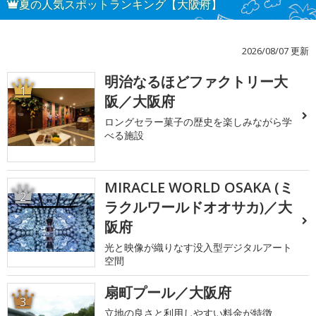
夏の人気スポットランキング【大阪府】
2026/08/07 更新
明治なるほどファクトリー大
1
阪／大阪府
ロングセラー菓子の歴史を楽しみながら学
べる施設
MIRACLE WORLD OSAKA (ミ
2
ラクルワールドオオサカ)／大
阪府
光と映像が織りなす没入型デジタルアート
空間
扇町プール／大阪府
3
立地の良さと利用しやすい料金が特徴