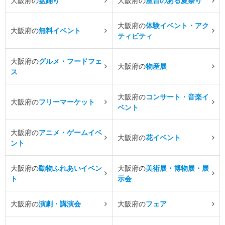
大阪府の
盆踊り
大阪府の
屋台のある夏祭り
大阪府の
体験イベント・アク
大阪府の
無料イベント
ティビティ
大阪府の
グルメ・フードフェ
大阪府の
物産展
ス
大阪府の
コンサート・音楽イ
大阪府の
フリーマーケット
ベント
大阪府の
アニメ・ゲームイベ
大阪府の
花イベント
ント
大阪府の
動物ふれあいイベン
大阪府の
美術展・博物展・展
ト
示会
大阪府の
演劇・講演会
大阪府の
フェア