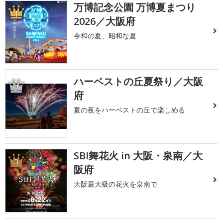
万博記念公園 万博夏まつり
1
2026／大阪府
令和の夏、昭和な夏
ハーベストの丘夏祭り／大阪
2
府
夏の夜をハーベストの丘で楽しめる
SBI舞花火 in 大阪・泉南／大
3
阪府
大阪最大級の花火を泉南で