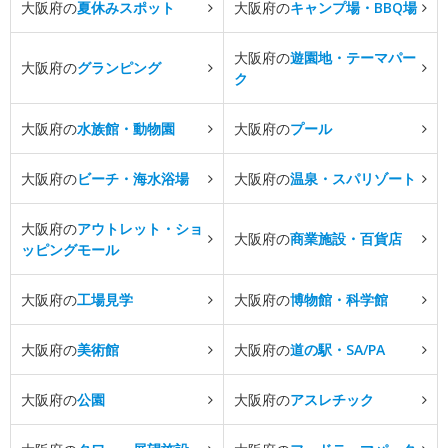
大阪府の
夏休みスポット
大阪府の
キャンプ場・BBQ場
大阪府の
遊園地・テーマパー
大阪府の
グランピング
ク
大阪府の
水族館・動物園
大阪府の
プール
大阪府の
ビーチ・海水浴場
大阪府の
温泉・スパリゾート
大阪府の
アウトレット・ショ
大阪府の
商業施設・百貨店
ッピングモール
大阪府の
工場見学
大阪府の
博物館・科学館
大阪府の
美術館
大阪府の
道の駅・SA/PA
大阪府の
公園
大阪府の
アスレチック