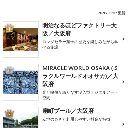
2026/08/07 更新
明治なるほどファクトリー大
1
阪／大阪府
ロングセラー菓子の歴史を楽しみながら学
べる施設
MIRACLE WORLD OSAKA (ミ
2
ラクルワールドオオサカ)／大
阪府
光と映像が織りなす没入型デジタルアート
空間
扇町プール／大阪府
3
立地の良さと利用しやすい料金が特徴