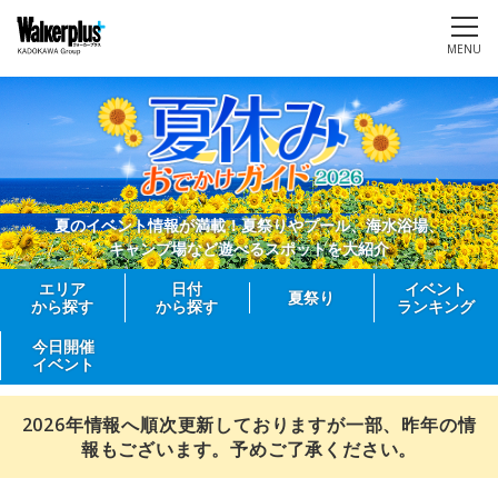
MENU
夏のイベント情報が満載！夏祭りやプール、海水浴場、
キャンプ場など遊べるスポットを大紹介
エリア
日付
イベント
夏祭り
から探す
から探す
ランキング
今日開催
イベント
2026年情報へ順次更新しておりますが一部、昨年の情
報もございます。予めご了承ください。