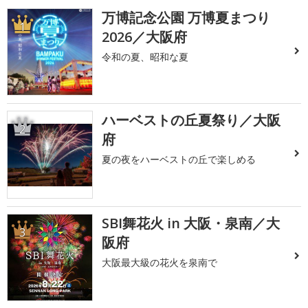
万博記念公園 万博夏まつり
1
2026／大阪府
令和の夏、昭和な夏
ハーベストの丘夏祭り／大阪
2
府
夏の夜をハーベストの丘で楽しめる
SBI舞花火 in 大阪・泉南／大
3
阪府
大阪最大級の花火を泉南で