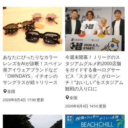
あなたにぴったりなカラー
今週末開幕！Ｊリーグのス
レンズをAIが診断！スペイン
タジアムグルメ約2000店舗
発アイウェアブランドなど
をガイドする食べログサー
「OWNDAYS」イチオシの
ビス「スタモグ」がローン
サングラスが続々リリース
チ！“おいしい”をスタジアム
観戦の入り口に
全国
全国
2026年8月4日 17:00
更新
2026年8月4日 14:50
更新