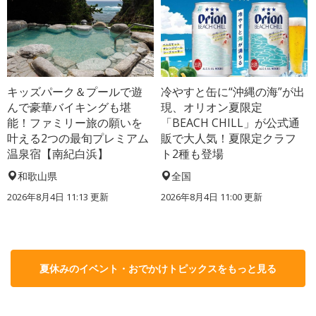
キッズパーク＆プールで遊
冷やすと缶に“沖縄の海”が出
んで豪華バイキングも堪
現、オリオン夏限定
能！ファミリー旅の願いを
「BEACH CHILL」が公式通
叶える2つの最旬プレミアム
販で大人気！夏限定クラフ
温泉宿【南紀白浜】
ト2種も登場
和歌山県
全国
2026年8月4日 11:13
更新
2026年8月4日 11:00
更新
夏休みのイベント・おでかけトピックスをもっと見る