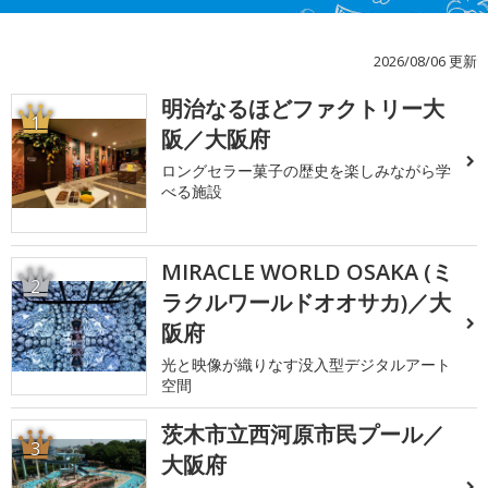
2026/08/06 更新
明治なるほどファクトリー大
1
阪／大阪府
ロングセラー菓子の歴史を楽しみながら学
べる施設
MIRACLE WORLD OSAKA (ミ
2
ラクルワールドオオサカ)／大
阪府
光と映像が織りなす没入型デジタルアート
空間
茨木市立西河原市民プール／
3
大阪府