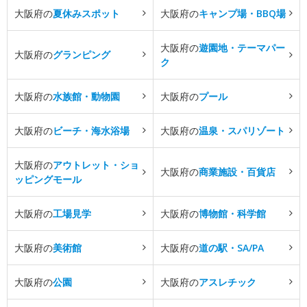
大阪府の
夏休みスポット
大阪府の
キャンプ場・BBQ場
大阪府の
遊園地・テーマパー
大阪府の
グランピング
ク
大阪府の
水族館・動物園
大阪府の
プール
大阪府の
ビーチ・海水浴場
大阪府の
温泉・スパリゾート
大阪府の
アウトレット・ショ
大阪府の
商業施設・百貨店
ッピングモール
大阪府の
工場見学
大阪府の
博物館・科学館
大阪府の
美術館
大阪府の
道の駅・SA/PA
大阪府の
公園
大阪府の
アスレチック