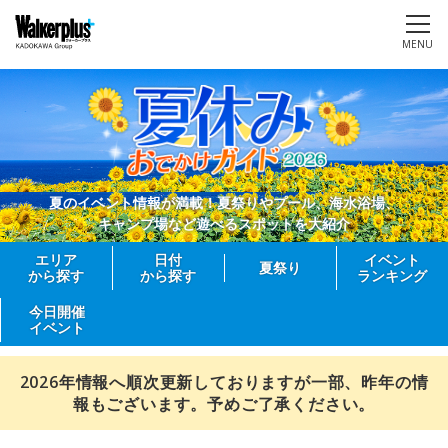
MENU
夏のイベント情報が満載！夏祭りやプール、海水浴場、
キャンプ場など遊べるスポットを大紹介
エリア
日付
イベント
夏祭り
から探す
から探す
ランキング
今日開催
イベント
2026年情報へ順次更新しておりますが一部、昨年の情
報もございます。予めご了承ください。