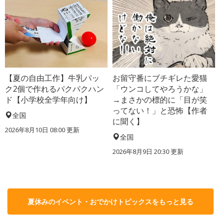
【夏の自由工作】牛乳パッ
お留守番にブチギレた愛猫
ク2個で作れるパクパクハン
「ウンコしてやろうかな」
ド【小学校全学年向け】
→まさかの標的に「目が笑
ってない！」と恐怖【作者
全国
に聞く】
2026年8月10日 08:00
更新
全国
2026年8月9日 20:30
更新
夏休みのイベント・おでかけトピックスをもっと見る