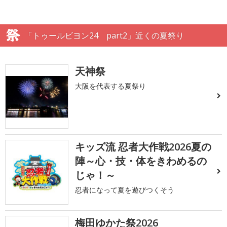
「トゥールビヨン24 part2」近くの夏祭り
天神祭
大阪を代表する夏祭り
キッズ流 忍者大作戦2026夏の
陣～心・技・体をきわめるの
じゃ！～
忍者になって夏を遊びつくそう
梅田ゆかた祭2026