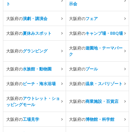
ト
示会
大阪府の
演劇・講演会
大阪府の
フェア
大阪府の
夏休みスポット
大阪府の
キャンプ場・BBQ場
大阪府の
遊園地・テーマパー
大阪府の
グランピング
ク
大阪府の
水族館・動物園
大阪府の
プール
大阪府の
ビーチ・海水浴場
大阪府の
温泉・スパリゾート
大阪府の
アウトレット・ショ
大阪府の
商業施設・百貨店
ッピングモール
大阪府の
工場見学
大阪府の
博物館・科学館