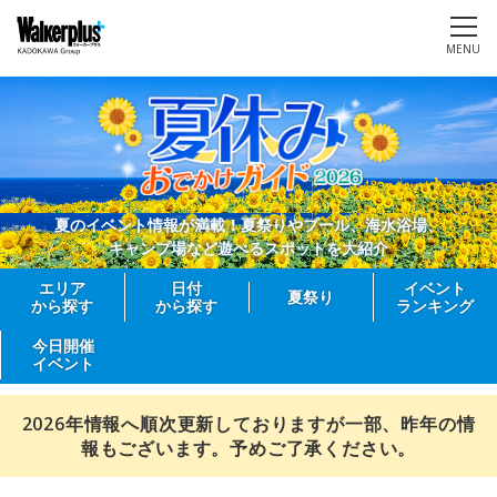
MENU
夏のイベント情報が満載！夏祭りやプール、海水浴場、
キャンプ場など遊べるスポットを大紹介
エリア
日付
イベント
夏祭り
から探す
から探す
ランキング
今日開催
イベント
2026年情報へ順次更新しておりますが一部、昨年の情
報もございます。予めご了承ください。