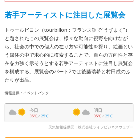
若手アーティストに注目した展覧会
トゥールビヨン（tourbillon：フランス語で“うずまく”）
と題されたこの展覧会は、様々な動向に視野を向けなが
ら、社会の中での個人の在り方や可能性を探り、絵画とい
う媒体の中で求心的に模索することで、自らの方向性と存
在を力強く示そうとする若手アーティストに注目し展覧会
を構成する。展覧会のパート2では後藤瑞希と村田成のふ
たりが出品。
情報提供：イベントバンク
今日
明日
35℃
／
25℃
35℃
／
25℃
天気情報提供元：株式会社ライフビジネスウェザー