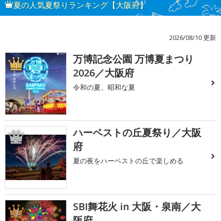
夏の人気夏祭りランキング【大阪府】
2026/08/10 更新
万博記念公園 万博夏まつり
1
2026／大阪府
令和の夏、昭和な夏
ハーベストの丘夏祭り／大阪
2
府
夏の夜をハーベストの丘で楽しめる
SBI舞花火 in 大阪・泉南／大
3
阪府