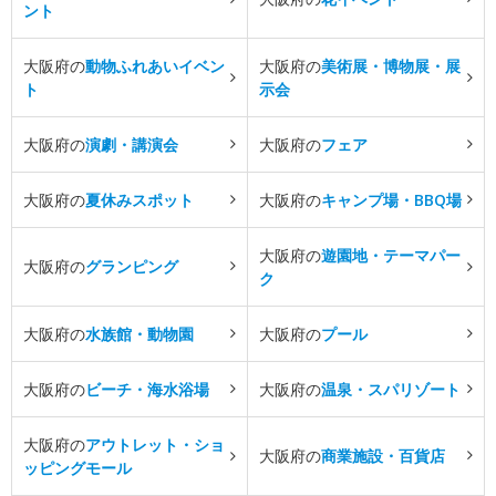
ント
大阪府の
動物ふれあいイベン
大阪府の
美術展・博物展・展
ト
示会
大阪府の
演劇・講演会
大阪府の
フェア
大阪府の
夏休みスポット
大阪府の
キャンプ場・BBQ場
大阪府の
遊園地・テーマパー
大阪府の
グランピング
ク
大阪府の
水族館・動物園
大阪府の
プール
大阪府の
ビーチ・海水浴場
大阪府の
温泉・スパリゾート
大阪府の
アウトレット・ショ
大阪府の
商業施設・百貨店
ッピングモール