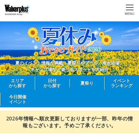
MENU
夏のイベント情報が満載！夏祭りやプール、海水浴場、
キャンプ場など遊べるスポットを大紹介
エリア
日付
イベント
夏祭り
から探す
から探す
ランキング
今日開催
イベント
2026年情報へ順次更新しておりますが一部、昨年の情
報もございます。予めご了承ください。