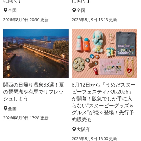
に聞く】
に聞く】
全国
全国
2026年8月9日 20:30
更新
2026年8月9日 18:13
更新
関西の日帰り温泉33選！夏
8月12日から「うめだスヌー
の琵琶湖や有馬でリフレッ
ピーフェスティバル2026」
シュしよう
が開幕！阪急でしか手に入
らない“スヌーピーグッズ＆
全国
グルメ”が続々登場！先行予
2026年8月9日 17:28
更新
約販売も
大阪府
2026年8月9日 16:00
更新