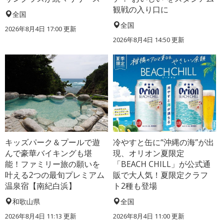
観戦の入り口に
全国
全国
2026年8月4日 17:00
更新
2026年8月4日 14:50
更新
キッズパーク＆プールで遊
冷やすと缶に“沖縄の海”が出
んで豪華バイキングも堪
現、オリオン夏限定
能！ファミリー旅の願いを
「BEACH CHILL」が公式通
叶える2つの最旬プレミアム
販で大人気！夏限定クラフ
温泉宿【南紀白浜】
ト2種も登場
和歌山県
全国
2026年8月4日 11:13
更新
2026年8月4日 11:00
更新