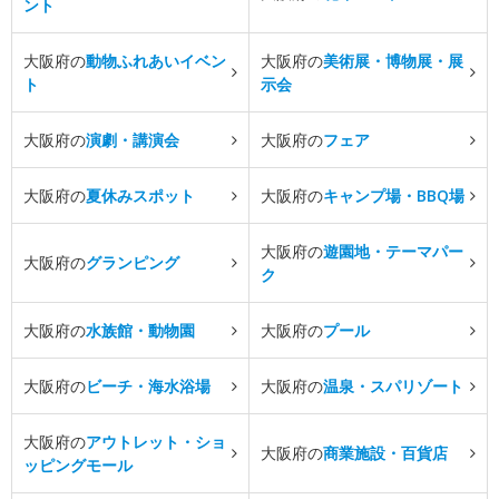
ント
大阪府の
動物ふれあいイベン
大阪府の
美術展・博物展・展
ト
示会
大阪府の
演劇・講演会
大阪府の
フェア
大阪府の
夏休みスポット
大阪府の
キャンプ場・BBQ場
大阪府の
遊園地・テーマパー
大阪府の
グランピング
ク
大阪府の
水族館・動物園
大阪府の
プール
大阪府の
ビーチ・海水浴場
大阪府の
温泉・スパリゾート
大阪府の
アウトレット・ショ
大阪府の
商業施設・百貨店
ッピングモール