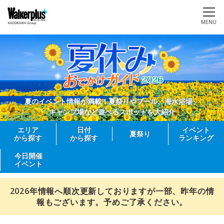
MENU
夏のイベント情報が満載！夏祭りやプール、海水浴場、
キャンプ場など遊べるスポットを大紹介
エリア
日付
イベント
夏祭り
から探す
から探す
ランキング
今日開催
イベント
2026年情報へ順次更新しておりますが一部、昨年の情
報もございます。予めご了承ください。