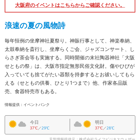
大阪府のイベントはこちらからご確認ください。
浪速の夏の風物詩
毎年恒例の坐摩神社夏祭り。神賑行事として、神楽奉納、
太鼓奉納を斎行し、坐摩らくご会、ジャズコンサート、し
らさぎ茶会等も実施する。同時開催の末社陶器神社「大阪
せともの祭」は、大阪市指定無形民俗文化財。傷やひびが
入っていても捨てがたい器類を持参するとお祓いしてもら
える（せともの供養、ひとり1つまで）他、作家各品販
売、食器特売市もある。
情報提供：イベントバンク
今日
明日
37℃
／
29℃
37℃
／
28℃
天気情報提供元：株式会社ライフビジネスウェザー