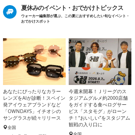
夏休みのイベント・おでかけトピックス
ウォーカー編集部が選ぶ、この夏におすすめしたい旬なイベント・
おでかけスポット
あなたにぴったりなカラー
今週末開幕！Ｊリーグのス
レンズをAIが診断！スペイン
タジアムグルメ約2000店舗
発アイウェアブランドなど
をガイドする食べログサー
「OWNDAYS」イチオシの
ビス「スタモグ」がローン
サングラスが続々リリース
チ！“おいしい”をスタジアム
観戦の入り口に
全国
全国