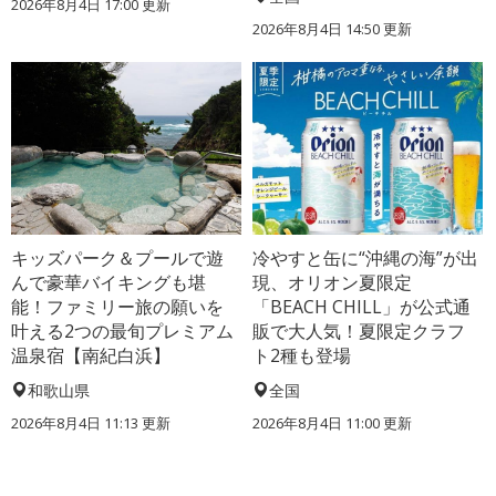
2026年8月4日 17:00
更新
2026年8月4日 14:50
更新
キッズパーク＆プールで遊
冷やすと缶に“沖縄の海”が出
んで豪華バイキングも堪
現、オリオン夏限定
能！ファミリー旅の願いを
「BEACH CHILL」が公式通
叶える2つの最旬プレミアム
販で大人気！夏限定クラフ
温泉宿【南紀白浜】
ト2種も登場
和歌山県
全国
2026年8月4日 11:13
更新
2026年8月4日 11:00
更新