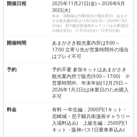
開催日程
2025年11月21日(金)～2026年6月
30日(火)
休み：尼崎城は月曜(祝日の場合翌日)、あまが
さき観光案内所は12月29日(月)～2026年1月2
日(金) 尼子騒兵衛漫画ギャラリーは火曜(祝日
の場合翌日)、11月25日(火)～12月5日(金)
開催時間
あまがさき観光案内所は9:00～
17:00 立寄り先が営業時間外の場合
はプレイ不可
予約
予約不要 参加キットはあまがさき
観光案内所で販売(9:00～17:00) ※
営業時間外、年末年始(12月29日～
2026年1月2日)は休業日のため購入
不可
料金
有料 一年生編：2000円(1キット・
尼崎城・尼子騒兵衛漫画ギャラリー
入場料込み) 上級生編：2500円(1
キット・阪神バス1日乗車券込み)