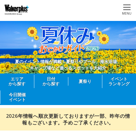
MENU
夏のイベント情報が満載！夏祭りやプール、海水浴場、
キャンプ場など遊べるスポットを大紹介
エリア
日付
イベント
夏祭り
から探す
から探す
ランキング
今日開催
イベント
2026年情報へ順次更新しておりますが一部、昨年の情
報もございます。予めご了承ください。