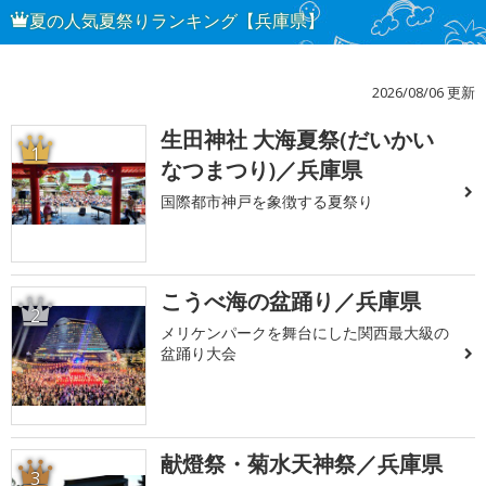
夏の人気夏祭りランキング【兵庫県】
2026/08/06 更新
生田神社 大海夏祭(だいかい
1
なつまつり)／兵庫県
国際都市神戸を象徴する夏祭り
こうべ海の盆踊り／兵庫県
2
メリケンパークを舞台にした関西最大級の
盆踊り大会
献燈祭・菊水天神祭／兵庫県
3