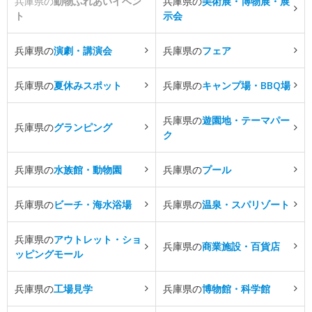
兵庫県の
動物ふれあいイベン
兵庫県の
美術展・博物展・展
ト
示会
兵庫県の
演劇・講演会
兵庫県の
フェア
兵庫県の
夏休みスポット
兵庫県の
キャンプ場・BBQ場
兵庫県の
遊園地・テーマパー
兵庫県の
グランピング
ク
兵庫県の
水族館・動物園
兵庫県の
プール
兵庫県の
ビーチ・海水浴場
兵庫県の
温泉・スパリゾート
兵庫県の
アウトレット・ショ
兵庫県の
商業施設・百貨店
ッピングモール
兵庫県の
工場見学
兵庫県の
博物館・科学館