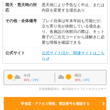
雨天・荒天時の対
悪天候により予告なく中止、または
応
内容を変更する場合あり
その他・全体備考
プレイ自体は年末年始も可能だが、
立ち寄り先が休館している場合あ
り。各施設の休館日の際は、キット
冊子の二次元コードから謎解きに必
要な情報を確認できる
公式サイト
公式サイトほか、関連サイトはこち
ら
今日
明日
36℃
／
29℃
36℃
／
29℃
天気情報提供元：株式会社ライフビジネスウェザー
地図・アクセス情報、電話番号を確認する