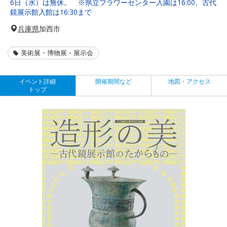
6日（水）は無休。 ※県立フラワーセンター入園は16:00、古代
鏡展示館入館は16:30まで
兵庫県
加西市
美術展・博物展・展示会
イベント詳細
開催期間など
地図・アクセス
トップ