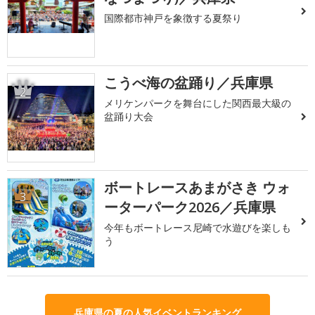
国際都市神戸を象徴する夏祭り
こうべ海の盆踊り／兵庫県
2
メリケンパークを舞台にした関西最大級の
盆踊り大会
ボートレースあまがさき ウォ
3
ーターパーク2026／兵庫県
今年もボートレース尼崎で水遊びを楽しも
う
兵庫県の夏の人気イベントランキング