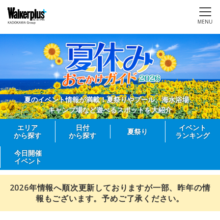
MENU
夏のイベント情報が満載！夏祭りやプール、海水浴場、
キャンプ場など遊べるスポットを大紹介
エリア
日付
イベント
夏祭り
から探す
から探す
ランキング
今日開催
イベント
2026年情報へ順次更新しておりますが一部、昨年の情
報もございます。予めご了承ください。