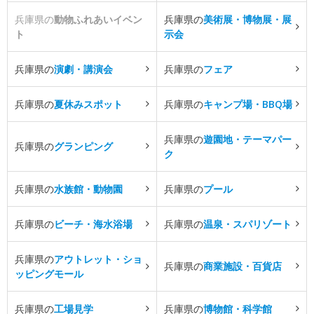
兵庫県の
動物ふれあいイベン
兵庫県の
美術展・博物展・展
ト
示会
兵庫県の
演劇・講演会
兵庫県の
フェア
兵庫県の
夏休みスポット
兵庫県の
キャンプ場・BBQ場
兵庫県の
遊園地・テーマパー
兵庫県の
グランピング
ク
兵庫県の
水族館・動物園
兵庫県の
プール
兵庫県の
ビーチ・海水浴場
兵庫県の
温泉・スパリゾート
兵庫県の
アウトレット・ショ
兵庫県の
商業施設・百貨店
ッピングモール
兵庫県の
工場見学
兵庫県の
博物館・科学館