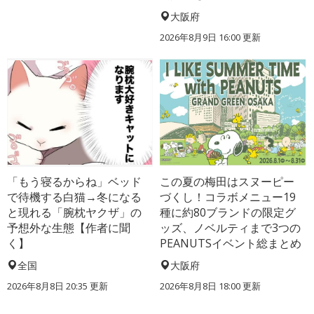
大阪府
2026年8月9日 16:00
更新
「もう寝るからね」ベッド
この夏の梅田はスヌーピー
で待機する白猫→冬になる
づくし！コラボメニュー19
と現れる「腕枕ヤクザ」の
種に約80ブランドの限定グ
予想外な生態【作者に聞
ッズ、ノベルティまで3つの
く】
PEANUTSイベント総まとめ
全国
大阪府
2026年8月8日 20:35
更新
2026年8月8日 18:00
更新