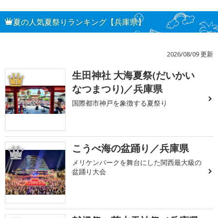
夏の人気夏祭りランキング【兵庫県】
2026/08/09 更新
生田神社 大海夏祭(だいかい
1
なつまつり)／兵庫県
国際都市神戸を象徴する夏祭り
こうべ海の盆踊り／兵庫県
2
メリケンパークを舞台にした関西最大級の
盆踊り大会