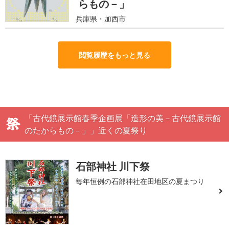
らもの－」
兵庫県・加西市
閲覧履歴をもっと見る
「古代鏡展示館春季企画展「造形の美－古代鏡展示館
のたからもの－」」近くの夏祭り
石部神社 川下祭
毎年恒例の石部神社在田地区の夏まつり