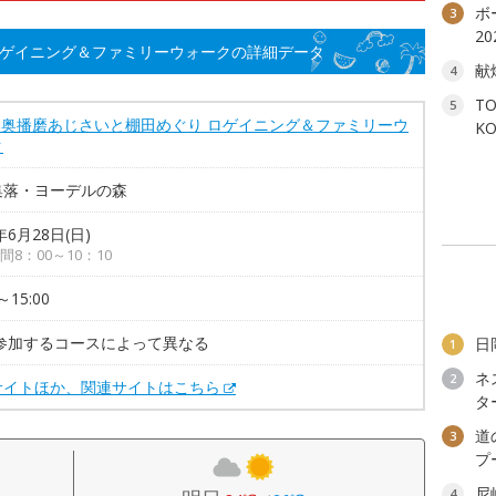
ボ
3
2
ロゲイニング＆ファミリーウォークの詳細データ
献
4
T
5
回 奥播磨あじさいと棚田めぐり ロゲイニング＆ファミリーウ
K
ク
集落・ヨーデルの森
年6月28日(日)
間8：00～10：10
～15:00
 参加するコースによって異なる
日
1
ネ
2
サイトほか、関連サイトはこちら
タ
道
3
プ
尼
4