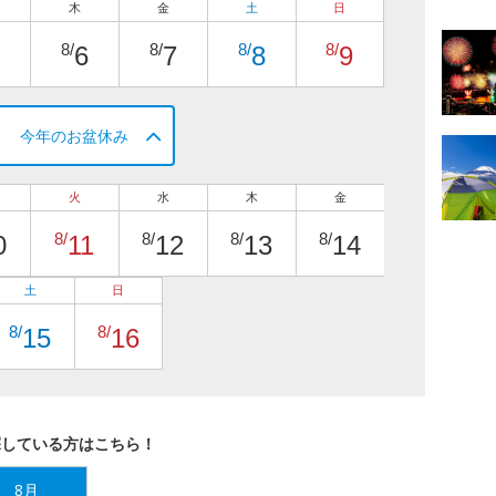
木
金
土
日
8/
8/
8/
8/
6
7
8
9
今年のお盆休み
火
水
木
金
8/
8/
8/
8/
0
11
12
13
14
土
日
8/
8/
15
16
探している方はこちら！
8月