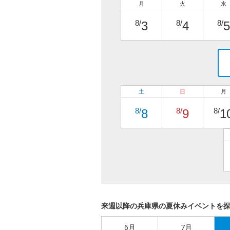
月
火
水
8/
8/
8/
3
4
5
土
日
月
8/
8/
8/
8
9
1
来週以降の兵庫県の夏休みイベントを
6月
7月