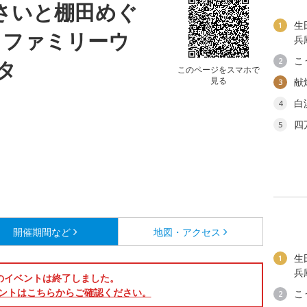
じさいと棚田めぐ
生
1
＆ファミリーウ
兵
こ
タ
2
このページをスマホで
見る
献
3
白
4
四
5
開催期間など
地図・アクセス
生
1
兵
のイベントは終了しました。
ントはこちらからご確認ください。
こ
2