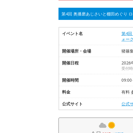
第4回 奥播磨あじさいと棚田めぐり 
イベント名
第4
ォー
開催場所・会場
猪篠
開催日程
2026
受付時
開催時間
09:00
料金
有料
公式サイト
公式