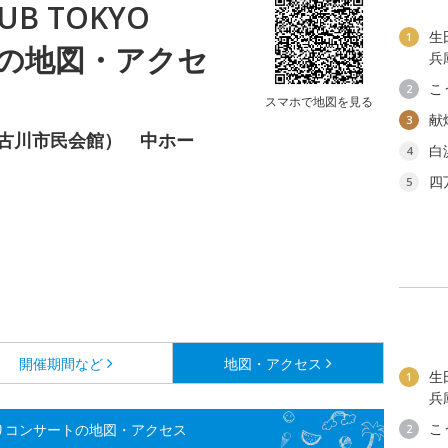
 CLUB TOKYO
生
1
の地図・アクセ
兵
こ
2
スマホで地図を見る
献
3
加古川市民会館） 中ホー
白
4
四
5
開催期間など
地図・アクセス
生
1
兵
こ
O 夏祭りコンサートの地図・アクセス
2