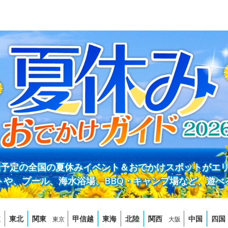
開催予定の全国の夏休みイベント＆おでかけスポットがエ
トや、プール、海水浴場、BBQ・キャンプ場など、遊べ
道
東北
関東
甲信越
東海
北陸
関西
中国
四国
東京
大阪