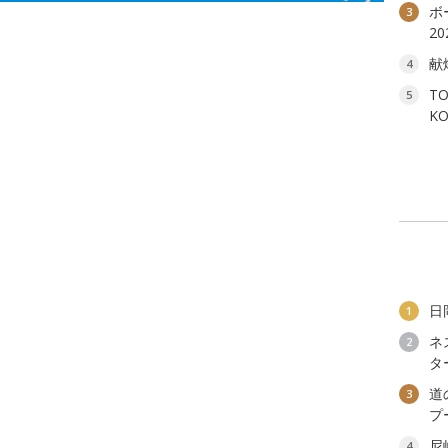
ボ
3
2
献
4
T
5
K
日
1
ネ
2
タ
道
3
プ
尼
4