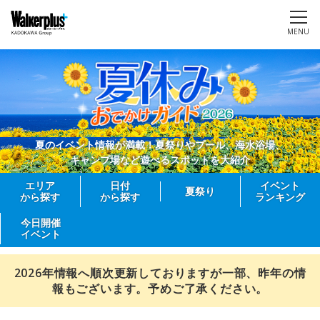
MENU
夏のイベント情報が満載！夏祭りやプール、海水浴場、
キャンプ場など遊べるスポットを大紹介
エリア
日付
イベント
夏祭り
から探す
から探す
ランキング
今日開催
イベント
2026年情報へ順次更新しておりますが一部、昨年の情
報もございます。予めご了承ください。