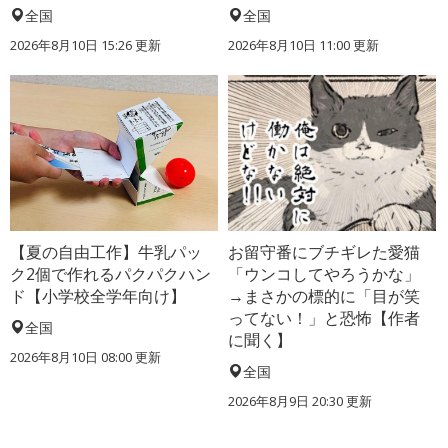
全国
全国
2026年8月10日 15:26
更新
2026年8月10日 11:00
更新
【夏の自由工作】牛乳パッ
お留守番にブチギレた愛猫
ク2個で作れるパクパクハン
「ウンコしてやろうかな」
ド【小学校全学年向け】
→まさかの標的に「目が笑
ってない！」と恐怖【作者
全国
に聞く】
2026年8月10日 08:00
更新
全国
2026年8月9日 20:30
更新