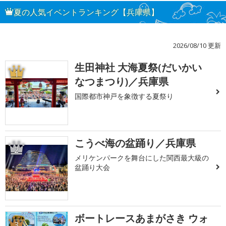
夏の人気イベントランキング【兵庫県】
2026/08/10 更新
生田神社 大海夏祭(だいかい
1
なつまつり)／兵庫県
国際都市神戸を象徴する夏祭り
こうべ海の盆踊り／兵庫県
2
メリケンパークを舞台にした関西最大級の
盆踊り大会
ボートレースあまがさき ウォ
3